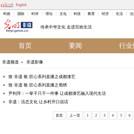
English
时政
国际
时评
理论
文化
科技
教育
经济
生活
法
传承中华文化 走进百姓生活
首页
要闻
行业
非遗频道
»
非遗影像
致·非遗 敬·匠心系列直播之成都漆艺
致·非遗 敬·匠心系列直播之蜀绣
尹利萍：一辈子只干一件事 让成都漆艺融入现代生活
非遗：活态文化 让乡村开口说话
首页
上一页
1
2
3
4
5
6