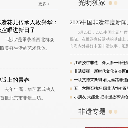
光明独家
更多 >
非遗花儿传承人段兴华：
2025中国非遗年度新
老腔唱进新日子
6月25日，2025中国非
“花儿”是承载着西北群众
揭晓。在推选宣传活动的基础上
向海内外讲好中国非遗故事，汇
盼美好生活的艺术载体。
江教授讲非遗：像大雁一样迁
非遗援疆：新时代文化交会区
雕版上的青春
一块艾德莱斯绸 看见丝路非遗
五十六颗石榴籽 因非遗“抱”得
去年年底，华艺斋成功入
小朋友 大能量 把非遗故事讲
首批北京市非遗工坊。
非遗专题