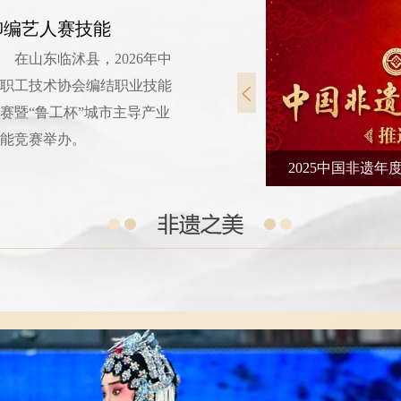
柳编艺人赛技能
在山东临沭县，2026年中
职工技术协会编结职业技能
赛暨“鲁工杯”城市主导产业
能竞赛举办。
生不息
2025中国非遗年