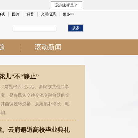
您想去哪里？
电视
图片
科普
光明报系
更多>>
题
滚动新闻
花儿”不“静止”
花儿”是扎根西北大地、多民族共创共享
瑰宝，是各民族交往交流交融鲜活的文
，其曲调婉转悠扬，意蕴质朴绵长，唱
风韵。
裙、云肩邂逅高校毕业典礼