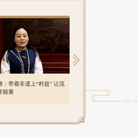
璐：带着非遗上“村超” 让流
伍映方：制作可触摸
变能量
的靖安黑陶