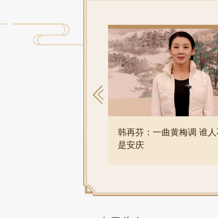
力而行 助推安徽非遗
韩再芬：一曲黄梅调 谁人
承
是安庆