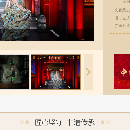
国
文化想
活，在
无声的
青年接棒东江