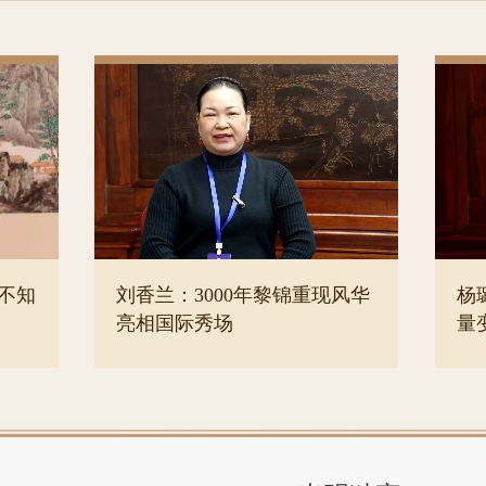
不知
刘香兰：3000年黎锦重现风华
杨
亮相国际秀场
量