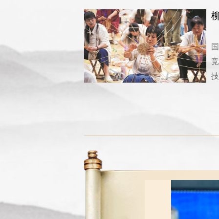
国
竞
技
非遗焕新 生