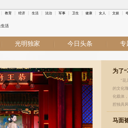
教育
经济
生活
法治
军事
卫生
健康
女人
文娱
姓生活
光明独家
今日头条
专
为了“
“
的文化
化载体
腔独具
马面