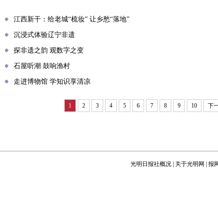
江西新干：给老城“梳妆” 让乡愁“落地”
沉浸式体验辽宁非遗
探非遗之韵 观数字之变
石屋听潮 鼓响渔村
走进博物馆 学知识享清凉
1
2
3
4
5
6
7
8
9
10
下
光明日报社概况
|
关于光明网
|
报