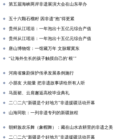
第五届海峡两岸非遗展演大会在山东举办
五十六颗石榴籽 因非遗“抱”得更紧
贵州从江瑶浴：一年泡出十五亿元综合产值
贵州从江瑶浴：一年泡出十五亿元综合产值
唐山博物馆：一馆藏万年 文脉耀冀东
“让海外生长的孩子触摸自己的‘根’”
河南省豫剧保护传承发展条例施行
小朋友 大能量 把非遗故事讲给所有人听
马面裙、云肩邂逅高校毕业典礼
二〇二六“新疆是个好地方”非遗援疆活动开幕
山海同歌：一列非遗专列的新疆旅程
朝鲜族农乐舞（象帽舞）：藏在山水农耕里的非遗之美
二〇二六“新疆是个好地方”非遗援疆活动开幕