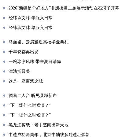
2026“新疆是个好地方”非遗援疆主题展示活动在石河子开幕
经纬承文脉 华服入日常
经纬承文脉 华服入日常
马面裙、云肩邂逅高校毕业典礼
千年瓷都再出发
一碗冰凉风味 带来夏日清凉
津沽赏晋美
这是一座百戏之城
循着二人台 听见县域新声
“下一场什么时候演？”
“下一场什么时候演？”
黑龙江剪纸：老手艺闯出新天地
申遗成功两周年，北京中轴线多处遗址焕新