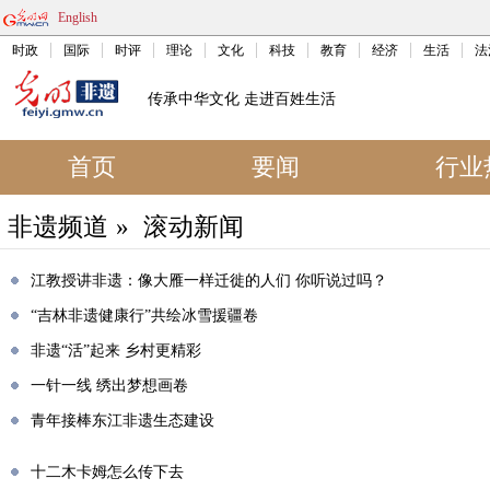
English
时政
国际
时评
理论
文化
科技
教育
经济
生活
法
传承中华文化 走进百姓生活
首页
要闻
行业
非遗频道
»
滚动新闻
江教授讲非遗：像大雁一样迁徙的人们 你听说过吗？
​“吉林非遗健康行”共绘冰雪援疆卷
非遗“活”起来 乡村更精彩
一针一线 绣出梦想画卷
青年接棒东江非遗生态建设
十二木卡姆怎么传下去