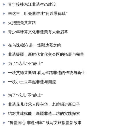
青年接棒东江非遗生态建设
来这里，听瓷器讲述“何以景德镇”
火把照亮共富路
青少年珠算文化非遗美育大会启幕
在乌珠穆沁 赴一场那达慕之约
非遗援疆：新时代文化交会区的拓展与完善
为了“花儿”不“静止”
一块艾德莱斯绸 看见丝路非遗的传统与新生
一枚小土豆串起非遗与潮流
为了“花儿”不“静止”
非遗花儿传承人段兴华：老腔唱进新日子
结对共建赋能：新疆非遗工坊的实践探索
“鲁疆同心 非遗列车” 续写文旅援疆新故事