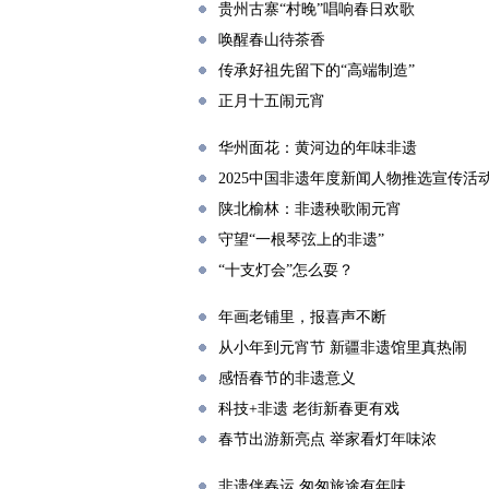
贵州古寨“村晚”唱响春日欢歌
唤醒春山待茶香
传承好祖先留下的“高端制造”
正月十五闹元宵
华州面花：黄河边的年味非遗
2025中国非遗年度新闻人物推选宣传活
陕北榆林：非遗秧歌闹元宵
守望“一根琴弦上的非遗”
“十支灯会”怎么耍？
年画老铺里，报喜声不断
从小年到元宵节 新疆非遗馆里真热闹
感悟春节的非遗意义
科技+非遗 老街新春更有戏
春节出游新亮点 举家看灯年味浓
非遗伴春运 匆匆旅途有年味