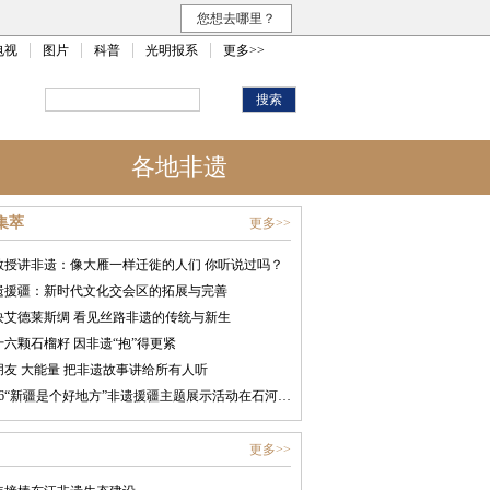
您想去哪里？
电视
图片
科普
光明报系
更多>>
各地非遗
集萃
更多>>
教授讲非遗：像大雁一样迁徙的人们 你听说过吗？
遗援疆：新时代文化交会区的拓展与完善
块艾德莱斯绸 看见丝路非遗的传统与新生
十六颗石榴籽 因非遗“抱”得更紧
朋友 大能量 把非遗故事讲给所有人听
2026“新疆是个好地方”非遗援疆主题展示活动在石河子开幕
更多>>