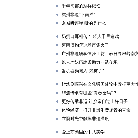
千年闽都的别样记忆
杭州非遗“下南洋”
京城听评弹 听的是什么
奶奶口耳相传 年轻人千里追戏
河南博物院这场市集火了
广州非遗研学体验工坊：春日寻根岭南
以人才队伍建设助力非遗传承
当机器狗闯入“戏窝子”
让戏剧振兴在文化强国建设中发挥更大
非遗传承有哪些“青春密码”？
更好传承非遗 让乡亲们过上好日子
体验经济：打开非遗消费场景的盲盒
在慢时光中触摸非遗温度
爱上苏绣里的中式美学