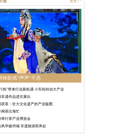
非遗
更多>>
州秧歌戏“声声”不息
骑行热”带来行业新机遇 小车轮转动大产业
阳非遗作品进京展出
阳茯茶：壮大文化遗产的产业版图
年闽茶出海忙
州举行茶产业博览会
灼风华扬州城 非遗旅游双奔赴