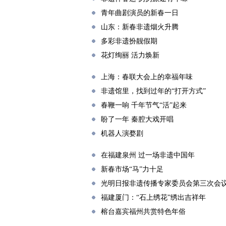
青年曲剧演员的新春一日
山东：新春非遗烟火升腾
多彩非遗扮靓假期
花灯绚丽 活力焕新
上海：春联大会上的幸福年味
非遗馆里，找到过年的“打开方式”
春鞭一响 千年节气“活”起来
盼了一年 秦腔大戏开唱
机器人演婺剧
在福建泉州 过一场非遗中国年
新春市场“马”力十足
光明日报非遗传播专家委员会第三次会
福建厦门：“石上绣花”绣出吉祥年
榕台嘉宾福州共赏特色年俗