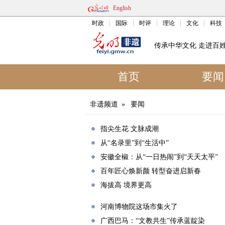
English
时政
国际
时评
理论
文化
科技
传承中华文化 走进百
首页
要闻
非遗频道
»
要闻
指尖生花 文脉成潮
从“名录里”到“生活中”
安徽全椒：从“一日热闹”到“天天太平”
百年匠心焕新颜 转型奋进启新春
海拔高 境界更高
​河南博物院这场市集火了
广西巴马：“文教共生”传承蓝靛染