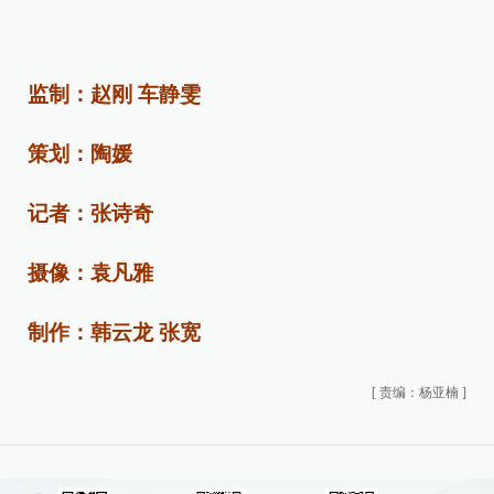
监制：赵刚 车静雯
策划：陶媛
记者：张诗奇
摄像：袁凡雅
制作：韩云龙 张宽
[
责编：杨亚楠
]