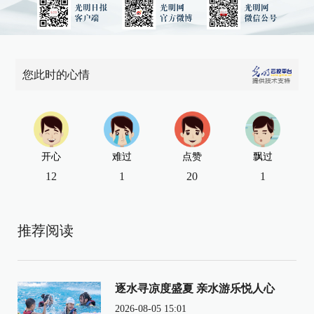
您此时的心情
开心
难过
点赞
飘过
12
1
20
1
推荐阅读
逐水寻凉度盛夏 亲水游乐悦人心
2026-08-05 15:01