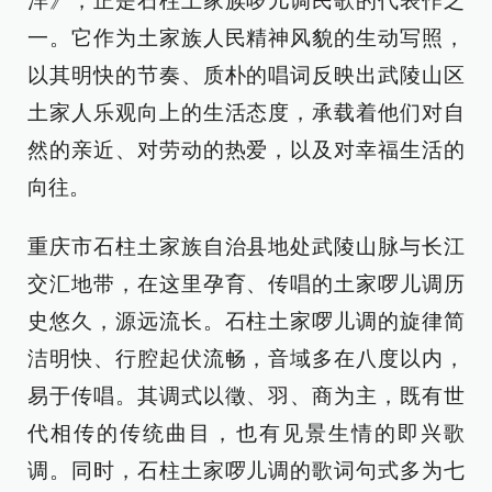
洋》，正是石柱土家族啰儿调民歌的代表作之
一。它作为土家族人民精神风貌的生动写照，
以其明快的节奏、质朴的唱词反映出武陵山区
土家人乐观向上的生活态度，承载着他们对自
然的亲近、对劳动的热爱，以及对幸福生活的
向往。
重庆市石柱土家族自治县地处武陵山脉与长江
交汇地带，在这里孕育、传唱的土家啰儿调历
史悠久，源远流长。石柱土家啰儿调的旋律简
洁明快、行腔起伏流畅，音域多在八度以内，
易于传唱。其调式以徵、羽、商为主，既有世
代相传的传统曲目，也有见景生情的即兴歌
调。同时，石柱土家啰儿调的歌词句式多为七