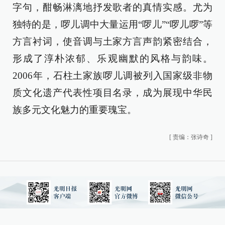
字句，酣畅淋漓地抒发歌者的真情实感。尤为
独特的是，啰儿调中大量运用“啰儿”“啰儿啰”等
方言衬词，使音调与土家方言声韵紧密结合，
形成了淳朴浓郁、乐观幽默的风格与韵味。
2006年，石柱土家族啰儿调被列入国家级非物
质文化遗产代表性项目名录，成为展现中华民
族多元文化魅力的重要瑰宝。
[
责编：张诗奇
]