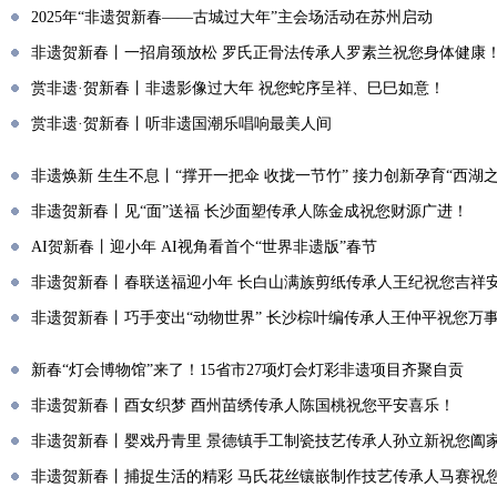
2025年“非遗贺新春——古城过大年”主会场活动在苏州启动
非遗贺新春丨一招肩颈放松 罗氏正骨法传承人罗素兰祝您身体健康
赏非遗·贺新春丨非遗影像过大年 祝您蛇序呈祥、巳巳如意！
赏非遗·贺新春丨听非遗国潮乐唱响最美人间
非遗焕新 生生不息丨“撑开一把伞 收拢一节竹” 接力创新孕育“西湖之
非遗贺新春丨见“面”送福 长沙面塑传承人陈金成祝您财源广进！
AI贺新春丨迎小年 AI视角看首个“世界非遗版”春节
非遗贺新春丨春联送福迎小年 长白山满族剪纸传承人王纪祝您吉祥
非遗贺新春丨巧手变出“动物世界” 长沙棕叶编传承人王仲平祝您万
新春“灯会博物馆”来了！15省市27项灯会灯彩非遗项目齐聚自贡
非遗贺新春丨酉女织梦 酉州苗绣传承人陈国桃祝您平安喜乐！
非遗贺新春丨婴戏丹青里 景德镇手工制瓷技艺传承人孙立新祝您阖
非遗贺新春丨捕捉生活的精彩 马氏花丝镶嵌制作技艺传承人马赛祝