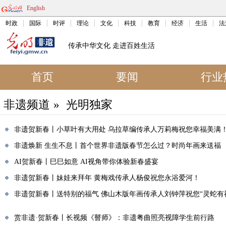
English
时政
国际
时评
理论
文化
科技
教育
经济
生活
法
传承中华文化 走进百姓生活
首页
要闻
行业
非遗频道
»
光明独家
非遗贺新春丨小草叶有大用处 乌拉草编传承人万莉梅祝您幸福美满
非遗焕新 生生不息丨首个世界非遗版春节怎么过？时尚年画来送福
AI贺新春丨巳巳如意 AI视角带你体验新春盛宴
非遗贺新春丨妹娃来拜年 黄梅戏传承人杨俊祝您永浴爱河！
非遗贺新春丨送特别的福气 佛山木版年画传承人刘钟萍祝您“灵蛇有
赏非遗·贺新春丨长视频《瞽师》：非遗粤曲照亮视障学生前行路