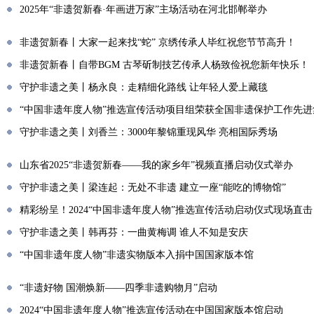
2025年“非遗贺新春·年画进万家”主场活动在河北邯郸举办
非遗贺新春丨大家一起来找“蛇” 京绣传承人毕红祝您节节高升！
非遗贺新春丨自带BGM 古琴斫制技艺传承人杨致俭祝您新年快乐！
守护非遗之美丨杨永良：走精细化路线 让年轻人爱上藏毯
“中国非遗年度人物”推选宣传活动项目组荣获全国非遗保护工作先进
守护非遗之美丨刘香兰：3000年黎锦重现风华 亮相国际秀场
山东省2025“非遗贺新春——我的家乡年”视频直播启动仪式举办
守护非遗之美丨梁连起：无处不非遗 建立一座“能吃的博物馆”
精彩纷呈！2024“中国非遗年度人物”推选宣传活动启动仪式现场直击
守护非遗之美丨韩再芬：一曲黄梅调 谁人不知是安庆
“中国非遗年度人物”非遗实物版本入捐中国国家版本馆
“非遗好物 国潮焕新——四季非遗购物月”启动
2024“中国非遗年度人物”推选宣传活动在中国国家版本馆启动