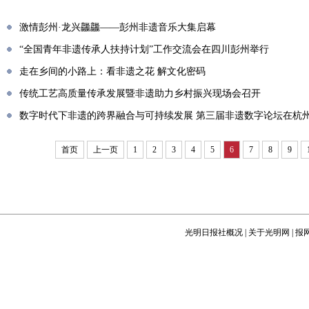
激情彭州·龙兴龘龘——彭州非遗音乐大集启幕
“全国青年非遗传承人扶持计划”工作交流会在四川彭州举行
走在乡间的小路上：看非遗之花 解文化密码
传统工艺高质量传承发展暨非遗助力乡村振兴现场会召开
数字时代下非遗的跨界融合与可持续发展 第三届非遗数字论坛在杭
首页
上一页
1
2
3
4
5
6
7
8
9
光明日报社概况
|
关于光明网
|
报