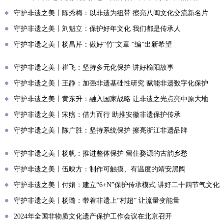
守护非遗之美丨陈秀梅：以非遗为纽带 擦亮八闽文化交流新名片
守护非遗之美丨刘魁立：保护好年文化 我们都是传承人
守护非遗之美丨杨昌芹：做好“竹”文章 “编”出新希望
守护非遗之美丨崔飞：坚持多元化保护 讲好榆阳故事
守护非遗之美丨王静：加强非遗基础性研究 赋能非遗数字化保护
守护非遗之美丨黄东升：融入国家战略 让非遗之光点亮中原大地
守护非遗之美丨宋煦：借力而行 助推安徽非遗保护传承
守护非遗之美丨陈广胜：坚持系统保护 擦亮浙江非遗品牌
守护非遗之美丨杨帆：推进整体保护 留住婺源的古韵乡愁
守护非遗之美丨伍映方：制作可触摸、有温度的靖安黑陶
守护非遗之美丨付娟：建立“6+N”保护传承模式 讲好二十四节气文
守护非遗之美丨杨璐：带着非遗上“村超” 让流量变能量
2024年全国非物质文化遗产保护工作会议在北京召开