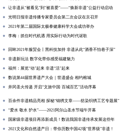
让非遗从“被看见”到“被喜爱”——“焕新非遗”公益行动启动
光明日报非遗传播专家委员会第二次会议在京召开
2021年第二届国际太极拳健康科学大会成功举办
李梅：抓住时代机遇 用实际行动为时代讴歌
回眸2021年服贸会丨黑科技加持 非遗从此“酒香不怕巷子深”
非遗新玩法 数字化带你感受福建魅力
福州：展览“动”起来 非遗“活”起来
数说第44届世界遗产大会｜世遗盛会 相约榕城
井冈圣火传递 开启“文旅中国·百城百艺”活动序幕
百余件非遗精品亮相 探秘“锦绣文章——纺染织绣工艺专题展”
“爱水 敬水 护水”——2021阿尔山圣水节端午开幕
国家级非遗项目再添新成员！数说我国非遗传承发展这些年
2021文化和自然遗产日：带你历数中国42项“世界级”非遗！