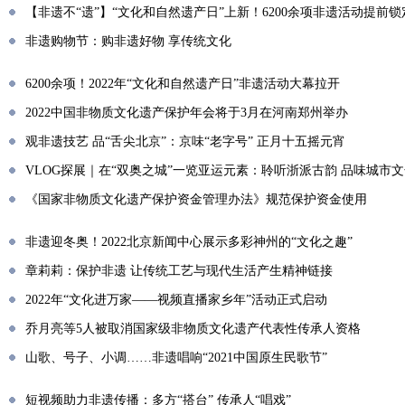
【非遗不“遗”】“文化和自然遗产日”上新！6200余项非遗活动提前锁
非遗购物节：购非遗好物 享传统文化
6200余项！2022年“文化和自然遗产日”非遗活动大幕拉开
2022中国非物质文化遗产保护年会将于3月在河南郑州举办
观非遗技艺 品“舌尖北京”：京味“老字号” 正月十五摇元宵
VLOG探展｜在“双奥之城”一览亚运元素：聆听浙派古韵 品味城市
《国家非物质文化遗产保护资金管理办法》规范保护资金使用
非遗迎冬奥！2022北京新闻中心展示多彩神州的“文化之趣”
章莉莉：保护非遗 让传统工艺与现代生活产生精神链接
2022年“文化进万家——视频直播家乡年”活动正式启动
乔月亮等5人被取消国家级非物质文化遗产代表性传承人资格
山歌、号子、小调……非遗唱响“2021中国原生民歌节”
短视频助力非遗传播：多方“搭台” 传承人“唱戏”