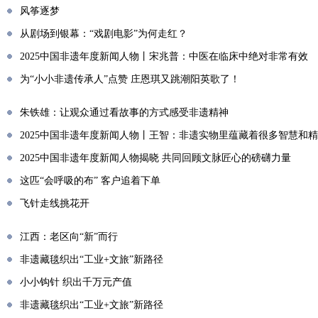
风筝逐梦
从剧场到银幕：“戏剧电影”为何走红？
2025中国非遗年度新闻人物丨宋兆普：中医在临床中绝对非常有效
为“小小非遗传承人”点赞 庄恩琪又跳潮阳英歌了！
朱铁雄：让观众通过看故事的方式感受非遗精神
2025中国非遗年度新闻人物丨王智：非遗实物里蕴藏着很多智慧和
2025中国非遗年度新闻人物揭晓 共同回顾文脉匠心的磅礴力量
这匹“会呼吸的布” 客户追着下单
飞针走线挑花开
江西：老区向“新”而行
非遗藏毯织出“工业+文旅”新路径
小小钩针 织出千万元产值
非遗藏毯织出“工业+文旅”新路径