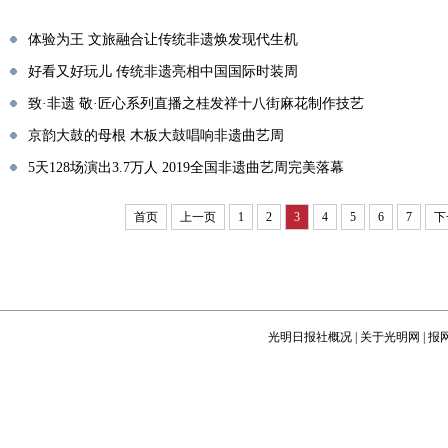
体验为王 文旅融合让传统非遗焕发现代生机
好看又好玩儿 传统非遗亮相中国国际时装周
致·非遗 敬·匠心系列直播之桂发祥十八街麻花制作技艺
京韵大鼓的母根 木板大鼓唱响非遗曲艺周
5天128场演出3.7万人 2019全国非遗曲艺周完美落幕
首页
上一页
1
2
3
4
5
6
7
下
光明日报社概况
|
关于光明网
|
报