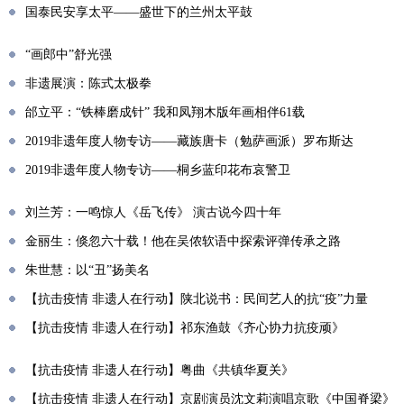
国泰民安享太平——盛世下的兰州太平鼓
“画郎中”舒光强
非遗展演：陈式太极拳
邰立平：“铁棒磨成针” 我和凤翔木版年画相伴61载
2019非遗年度人物专访——藏族唐卡（勉萨画派）罗布斯达
2019非遗年度人物专访——桐乡蓝印花布哀警卫
刘兰芳：一鸣惊人《岳飞传》 演古说今四十年
金丽生：倏忽六十载！他在吴侬软语中探索评弹传承之路
朱世慧：以“丑”扬美名
【抗击疫情 非遗人在行动】陕北说书：民间艺人的抗“疫”力量
【抗击疫情 非遗人在行动】祁东渔鼓《齐心协力抗疫顽》
【抗击疫情 非遗人在行动】粤曲《共镇华夏关》
【抗击疫情 非遗人在行动】京剧演员沈文莉演唱京歌《中国脊梁》