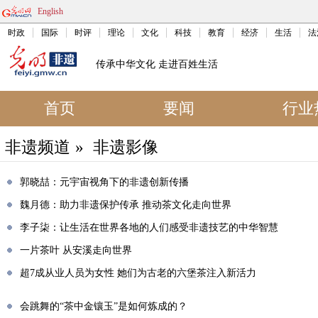
English
时政
国际
时评
理论
文化
科技
教育
经济
生活
法
传承中华文化 走进百姓生活
首页
要闻
行业
非遗频道
»
非遗影像
郭晓喆：元宇宙视角下的非遗创新传播
魏月德：助力非遗保护传承 推动茶文化走向世界
李子柒：让生活在世界各地的人们感受非遗技艺的中华智慧
一片茶叶 从安溪走向世界
超7成从业人员为女性 她们为古老的六堡茶注入新活力
会跳舞的“茶中金镶玉”是如何炼成的？