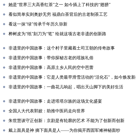
她是“世界三大高香红茶”之一 如今插上了科技的“翅膀”
看似简单实则奥妙无穷 福鼎白茶背后的古老制茶工艺
看这一抹“绿”传承千年历久弥新
桦树皮为“纸”刻刀为“笔” 绘就这项古老非遗的创新路
非遗里的中国故事：这个村子里藏着土司王朝的传奇故事
非遗里的中国故事：带你探秘古老的瑶族礼俗
非遗里的中国故事：高原土乡人民的空中芭蕾
非遗里的中国故事：它是人类最早滑雪活动的“活化石”，如今焕发新
非遗里的中国故事：一曲花儿响起，唱出天山脚下的美好生活
非遗里的中国故事：走进塔塔尔族的这场文化盛宴
全国人大代表郭姣：助推中医药走向世界
朱世慧谈守正创新：京剧是有轮廓的艺术 不能为了创新而创新
戴上面具是神 摘下面具是人——为你揭开西固军傩神秘面纱