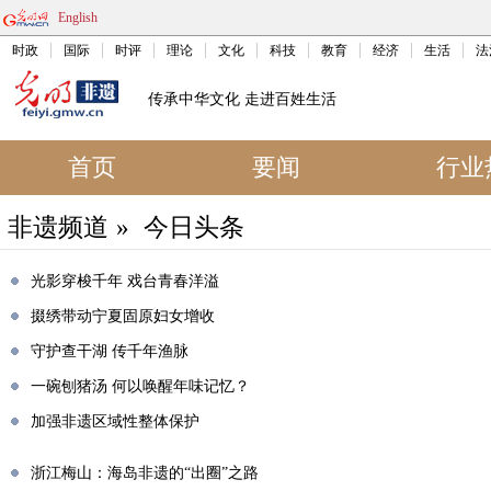
English
时政
国际
时评
理论
文化
科技
教育
经济
生活
法
传承中华文化 走进百姓生活
首页
要闻
行业
非遗频道
»
今日头条
光影穿梭千年 戏台青春洋溢
掇绣带动宁夏固原妇女增收
守护查干湖 传千年渔脉
一碗刨猪汤 何以唤醒年味记忆？
加强非遗区域性整体保护
浙江梅山：海岛非遗的“出圈”之路