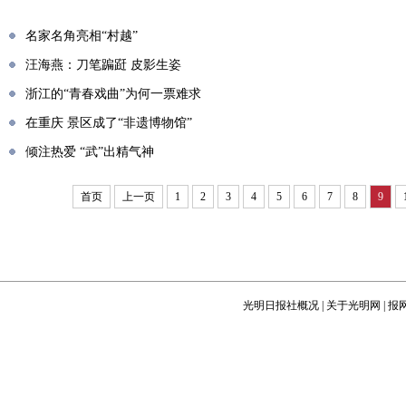
名家名角亮相“村越”
汪海燕：刀笔蹁跹 皮影生姿
浙江的“青春戏曲”为何一票难求
在重庆 景区成了“非遗博物馆”
倾注热爱 “武”出精气神
首页
上一页
1
2
3
4
5
6
7
8
9
光明日报社概况
|
关于光明网
|
报