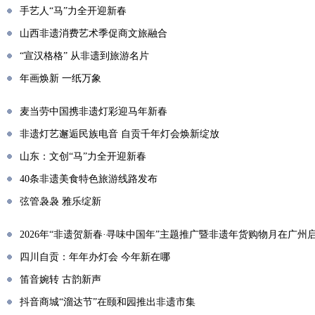
手艺人“马”力全开迎新春
山西非遗消费艺术季促商文旅融合
“宣汉格格” 从非遗到旅游名片
年画焕新 一纸万象
麦当劳中国携非遗灯彩迎马年新春
非遗灯艺邂逅民族电音 自贡千年灯会焕新绽放
山东：文创“马”力全开迎新春
40条非遗美食特色旅游线路发布
弦管袅袅 雅乐绽新
2026年“非遗贺新春·寻味中国年”主题推广暨非遗年货购物月在广州
四川自贡：年年办灯会 今年新在哪
笛音婉转 古韵新声
抖音商城“溜达节”在颐和园推出非遗市集