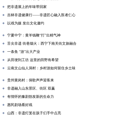
把非遗展上的年味带回家
吉林非遗健康行——非遗匠心融入医者仁心
以戏为媒 发出文化邀约
宁夏中宁：黄羊钱鞭“打”出精气神
舌尖非遗 街巷烟火：西宁下南关街文旅融合
一条鱼 “游”出大产业
从田埂到工坊 这里的田野有希望
云南文山仙人洞村：乡村游如何留住乡土味
贵州黄岗村：侗歌声声迎客来
非遗融入山东景区、街区 双赢
有情怀的豫剧勃发新的生命力
惠民剧场看好戏
山西：非遗灯笼在孩子们手中点亮