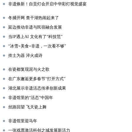
非遗焕新！自贡灯会开启中华彩灯视觉盛宴
冬捕开网 查干湖热闹起来了
延边推动非遗与民宿融合发展
当IP遇上AI 文化有了“科技范”
“冰雪+美食+非遗，一次看不够”
抟土为器 淬火成诗
在瓷都复现泥与火之歌
在广东邂逅更多春节“打开方式”
湖北展示非遗活态传承创新成果
非遗馆里的“活态”中国年
丝路回望 飞天瓷上舞
非遗馆里迎马年
一张戏票激活科创之城发展新活力