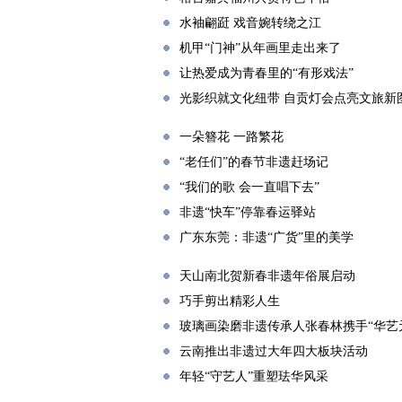
水袖翩跹 戏音婉转绕之江
机甲“门神”从年画里走出来了
让热爱成为青春里的“有形戏法”
光影织就文化纽带 自贡灯会点亮文旅新
一朵簪花 一路繁花
“老任们”的春节非遗赶场记
“我们的歌 会一直唱下去”
非遗“快车”停靠春运驿站
广东东莞：非遗“广货”里的美学
天山南北贺新春非遗年俗展启动
巧手剪出精彩人生
玻璃画染磨非遗传承人张春林携手“华艺
云南推出非遗过大年四大板块活动
年轻“守艺人”重塑珐华风采