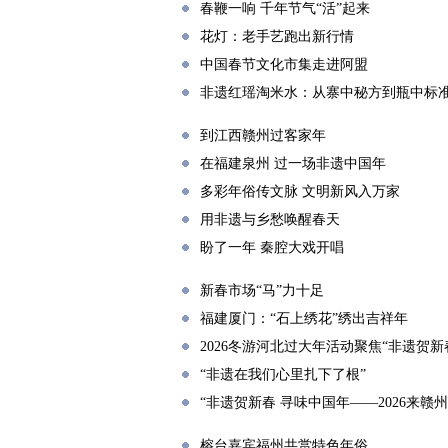
春鞭一响 千年节气“活”起来
花灯：老手艺跑出新行情
中国春节文化市集走进阿盟
非遗红瑶淘米水：从寨中秘方到瓶中标
​到江西赣州过客家年
在福建泉州 过一场非遗中国年
多彩年俗传文脉 文明新风入万家
用非遗与乡愁唤醒春天
盼了一年 秦腔大戏开唱
新春市场“马”力十足
福建厦门：“石上绣花”绣出吉祥年
2026冬游河北过大年活动聚焦“非遗贺新
“非遗在我们心里扎下了根”
“非遗贺新春 寻味中国年——2026来赣
榕台嘉宾福州共赏特色年俗