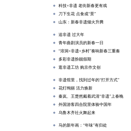
科技+非遗 老街新春更有戏
刀下生花 点食成“景”
山东：新春非遗烟火升腾
追非遗 过大年
青年曲剧演员的新春一日
“溶洞+非遗+乡村”奏响新春三重奏
多彩非遗扮靓假期
逛非遗工坊 购京作文创
非遗馆里，找到过年的“打开方式”
花灯绚丽 活力焕新
秦岚、王楚然戴着武清“非遗”上春晚
外国游客四合院里体验中国年
乌鲁木齐社火舞起来
马的新年画：“年味”有归处