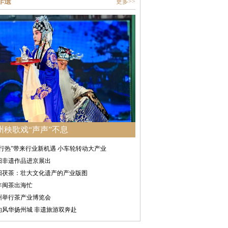
非遗
更多>>
州秧歌戏“声声”不息
骑行热”带来行业新机遇 小车轮转动大产业
阳非遗作品进京展出
阳茯茶：壮大文化遗产的产业版图
年闽茶出海忙
州举行茶产业博览会
灼风华扬州城 非遗旅游双奔赴