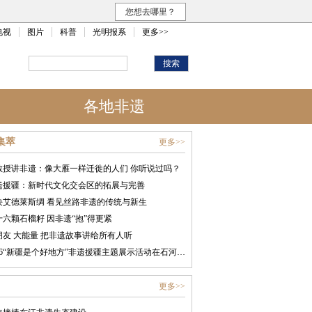
您想去哪里？
电视
图片
科普
光明报系
更多>>
各地非遗
集萃
更多>>
教授讲非遗：像大雁一样迁徙的人们 你听说过吗？
遗援疆：新时代文化交会区的拓展与完善
块艾德莱斯绸 看见丝路非遗的传统与新生
十六颗石榴籽 因非遗“抱”得更紧
朋友 大能量 把非遗故事讲给所有人听
2026“新疆是个好地方”非遗援疆主题展示活动在石河子开幕
更多>>