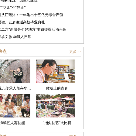
年接棒东江非遗生态建设
“花儿”不“静止”
州从江瑶浴：一年泡出十五亿元综合产值
面裙、云肩邂逅高校毕业典礼
〇二六“新疆是个好地方”非遗援疆活动开幕
纬承文脉 华服入日常
热点
更多>>
非遗花儿传承人段兴华：老腔唱进新日子
雕版上的青春
柳编艺人赛技能
“指尖技艺”大比拼