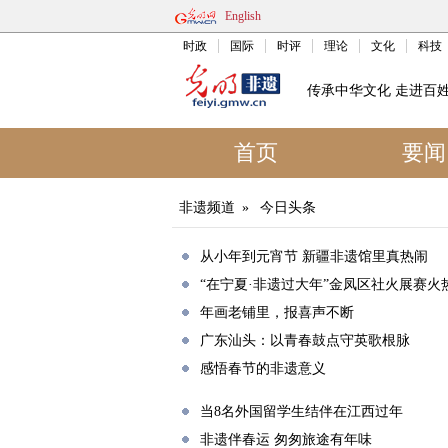
English
时政
国际
时评
理论
文化
科技
传承中华文化 走进百
首页
要闻
非遗频道
»
今日头条
从小年到元宵节 新疆非遗馆里真热闹
“在宁夏·非遗过大年”金凤区社火展赛火
年画老铺里，报喜声不断
广东汕头：以青春鼓点守英歌根脉
感悟春节的非遗意义
当8名外国留学生结伴在江西过年
非遗伴春运 匆匆旅途有年味