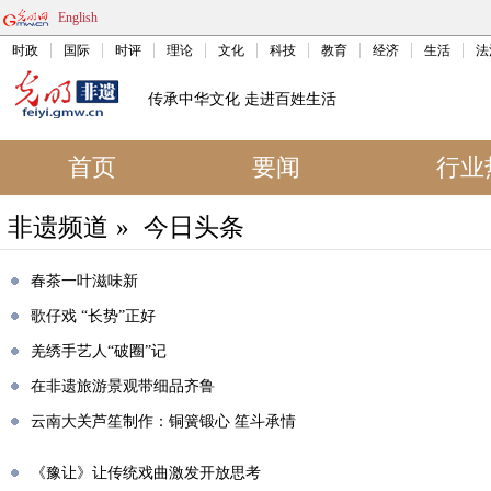
English
时政
国际
时评
理论
文化
科技
教育
经济
生活
法
传承中华文化 走进百姓生活
首页
要闻
行业
非遗频道
»
今日头条
春茶一叶滋味新
歌仔戏 “长势”正好
羌绣手艺人“破圈”记
在非遗旅游景观带细品齐鲁
云南大关芦笙制作：铜簧锻心 笙斗承情
《豫让》让传统戏曲激发开放思考