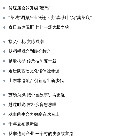
传统庙会的升级“密码”
“茶城”湄潭产业跃迁：变“卖茶叶”为“卖茶底”
春日布达佩斯 共赴一场太极之约
指尖生花 文脉成潮
从稻桶戏台到晚会舞台
踏歌执槌 传承技艺五十载
走进陕西省文化馆体验非遗
山东非遗融合创新迈出新步伐
苏绣为媒 把中国故事讲得更近
越过时光 古朴乡音悠悠唱
戏曲的生命力始终在戏台上
千年夏布换新颜
从非遗到产业 一个村的皮影致富路