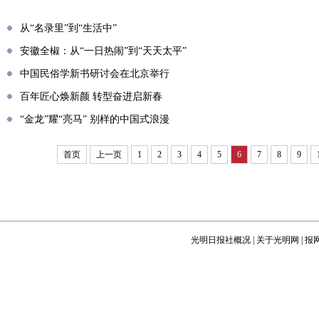
从“名录里”到“生活中”
安徽全椒：从“一日热闹”到“天天太平”
中国民俗学新书研讨会在北京举行
百年匠心焕新颜 转型奋进启新春
“金龙”耀“亮马” 别样的中国式浪漫
首页
上一页
1
2
3
4
5
6
7
8
9
光明日报社概况
|
关于光明网
|
报