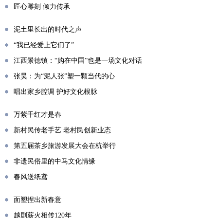
匠心雕刻 倾力传承
泥土里长出的时代之声
“我已经爱上它们了”
江西景德镇：“购在中国”也是一场文化对话
张昊：为“泥人张”塑一颗当代的心
唱出家乡腔调 护好文化根脉
万紫千红才是春
新村民传老手艺 老村民创新业态
第五届茶乡旅游发展大会在杭举行
非遗民俗里的中马文化情缘
春风送纸鸢
面塑捏出新春意
越剧薪火相传120年