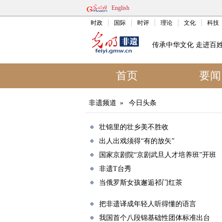
English
时政
国际
时评
理论
文化
科技
传承中华文化 走进百
首页
要闻
非遗频道
»
今日头条
壮锦里的壮乡美不胜收
出人出戏须得“有的放矢”
国家京剧院“京剧武旦人才培养班”开班
非遗T台秀
当俄罗斯女孩邂逅祁门红茶
把非遗译成年轻人听得懂的语言
我国首个八段锦基础性团体标准出台