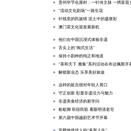
贵州毕节化屋村：一针传文脉 一绣富苗
“流动文化剧场”一路生花
针线里的民族情 泥土中的盛唐彩
澳门茶文化迎发展新机
他们在中国沉浸式体验非遗
舌尖上的“闽式生活”
保持小剧种的纯正和地道
“茶和天下·雅集”系列活动在布达佩斯开
解锁新业态 乐享美好旅途
这样的延吉很对年轻人胃口
守正创新 彰显非遗活力与魅力
非遗美食经济的新学问
歇歇脚 听段民歌 看眼明清老宅
第六届中国越剧艺术节开幕
安顺地戏传人的“多面人生”