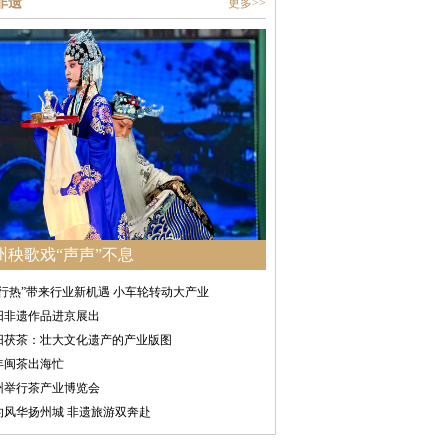
非遗
更多>>
州秧歌戏“声声”不息
骑行热”带来行业新机遇 小车轮转动大产业
阳非遗作品进京展出
阳茯茶：壮大文化遗产的产业版图
年闽茶出海忙
州举行茶产业博览会
灼风华扬州城 非遗旅游双奔赴