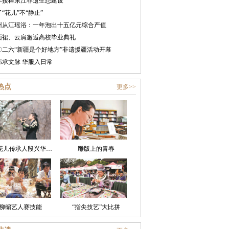
年接棒东江非遗生态建设
“花儿”不“静止”
州从江瑶浴：一年泡出十五亿元综合产值
面裙、云肩邂逅高校毕业典礼
〇二六“新疆是个好地方”非遗援疆活动开幕
纬承文脉 华服入日常
热点
更多>>
非遗花儿传承人段兴华：老腔唱进新日子
雕版上的青春
柳编艺人赛技能
“指尖技艺”大比拼