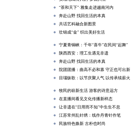
“茶和天下”·雅集走进越南河内
奔赴山野 找回生活的本真
共话艺科融合新图景
壮锦成“金” 织出美好生活
宁夏青铜峡：千年“喜牛”在民间“起舞”
陕西西安：理工生遇见非遗
奔赴山野 找回生活的本真
院团团播：曲高不必和寡 守正也可出新
目瑙纵歌：以节庆聚人气 以传承续薪火
牧民的崭新生活 游客的诗意远方
在直播间看见文化传播新样态
让非遗在“日用而不知”中生生不息
江苏常州乱针绣：线作丹青针作笔
民族特色焕新 古朴也时尚