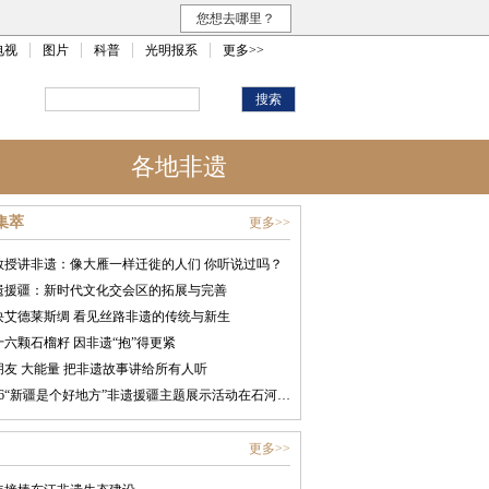
您想去哪里？
电视
图片
科普
光明报系
更多>>
各地非遗
集萃
更多>>
教授讲非遗：像大雁一样迁徙的人们 你听说过吗？
遗援疆：新时代文化交会区的拓展与完善
块艾德莱斯绸 看见丝路非遗的传统与新生
十六颗石榴籽 因非遗“抱”得更紧
朋友 大能量 把非遗故事讲给所有人听
2026“新疆是个好地方”非遗援疆主题展示活动在石河子开幕
更多>>