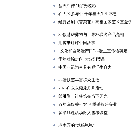
薪火相传 “琉”光溢彩
在人的参与中 千年窑火生生不息
经典吕剧《苦菜花》亮相国家艺术基金
30款楚雄彝绣与世界杯联名产品亮相
用剪纸讲好中国故事
“文化和自然遗产日”非遗主宣传语确定
千年壮锦走向“大众消费品”
中国非遗为何具有鲜活生命力
非遗技艺丰富群众生活
2026广东东莞龙舟月启动
邰引岩：让银饰在当下闪光
百年乌饭香引客 四季采摘乐兴业
多彩非遗活动融入雪域课堂
老木匠的“龙船崽崽”