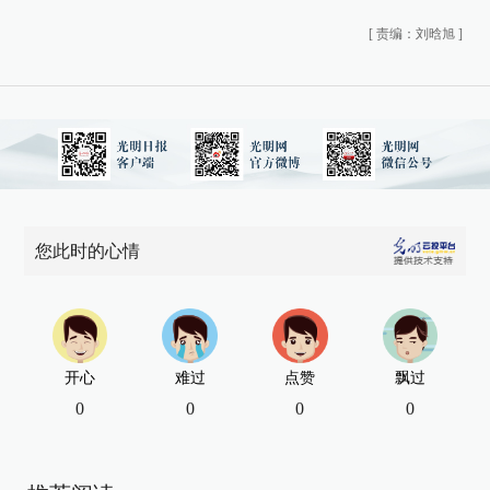
[
责编：刘晗旭
]
您此时的心情
开心
难过
点赞
飘过
0
0
0
0