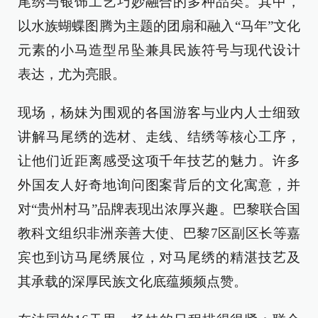
尾绣与银饰工艺巧妙融合的多种品类。其中，
以水族蝴蝶图腾为主题的团扇和融入“马年”文化
元素的小马造型吊坠兼具民族符号与现代设计
表达，尤为亮眼。
现场，杨妹为围观的各国游客与业内人士细致
讲解马尾绣的选材、走线、结绣等核心工序，
让他们近距离感受这项千年技艺的魅力。许多
外国友人好奇地询问图案背后的文化寓意，并
对“贵州村马”品牌表现出浓厚兴趣。巴黎联合国
教科文组织非洲亲善大使、巴黎7区副区长等嘉
宾也到访马尾绣展位，对马尾绣的精湛技艺及
其承载的深厚民族文化底蕴频频点赞。