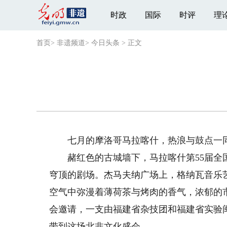
时政
国际
时评
理
首页
>
非遗频道
>
今日头条
>
正文
七月的摩洛哥马拉喀什，热浪与鼓点一
赭红色的古城墙下，马拉喀什第55届全国
穹顶的剧场。杰马夫纳广场上，格纳瓦音乐
空气中弥漫着薄荷茶与烤肉的香气，浓郁的
会邀请，一支由福建省杂技团和福建省实验
带到这场北非文化盛会。