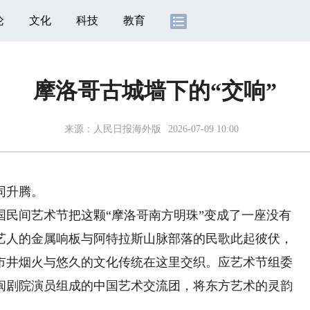
论
文化
科技
教育
摩洛哥古城墙下的“交响”
来源：
人民日报海外版
2026-07-09 10:00
同升腾。
民间艺术节把这颗“摩洛哥南方明珠”变成了一座没有
艺人的金属响板与阿特拉斯山脉部落的民歌此起彼伏，
市井烟火与悠久的文化传统在这里交织。应艺术节组委
闽剧院演员组成的中国艺术交流团，将东方艺术的灵韵