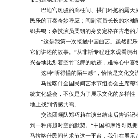
巴迪宫斑驳的廊柱间、拱门环抱的露天庭
民乐的节奏奇妙呼应；闽剧演员长长的水袖
织共鸣；杂技演员柔韧的身姿定格在古老的
“这是我第一次接触中国曲艺。虽然配乐
它们讲述的故事。”从非斯专程赶来观看演
兴奋地比划着空竹飞舞的轨迹，难掩心中喜
这种“听得懂的陌生感”，恰恰是文化交
马拉喀什全国民间艺术节组委会主席穆罕
统文化盛会，不仅是为了展示文化的多样性
地上找到情感共鸣。
交流团领队郑巧莉在演出结束后告诉记者
到一种跨越时空的默契。“中国和摩洛哥既
马拉喀什民间艺术节这一平台，我们在展示