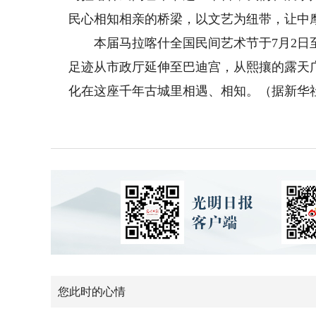
民心相知相亲的桥梁，以文艺为纽带，让中
本届马拉喀什全国民间艺术节于7月2日至
足迹从市政厅延伸至巴迪宫，从熙攘的露天
化在这座千年古城里相遇、相知。（据新华社
您此时的心情