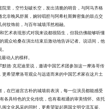
院里，空竹划破长空，发出清脆的哨音，与阿马齐格
随北非晚风舒展，婉转唱腔与阿希杜斯舞密集的鼓点交
几何纹饰前，与百年城墙浑然相融。
和艺术表现形式对我来说都很陌生，但我仿佛能够听懂
出的观众哈桑在演出结束后激动地告诉记者。说话间，他
悦。
流最动人的模样。
默德·克尼迪里说，邀请中国艺术团参加这一摩洛哥传
，更希望摩洛哥观众与远道而来的中国艺术家在这片土
，在巴迪宫古朴的城墙前表演，每一位演员都能感受
拥有各具特色的文化传统，也有着相通的审美情怀。依托
八闽文化风采的同时，更希望架起两国文明交流互鉴、