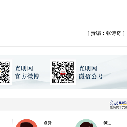
[
责编：张诗奇
]
点赞
飘过