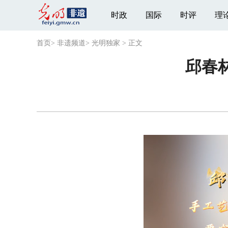
时政
国际
时评
理
首页
>
非遗频道
>
光明独家
>
正文
邱春