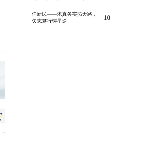
任新民——求真务实拓天路，
10
矢志笃行铸星途