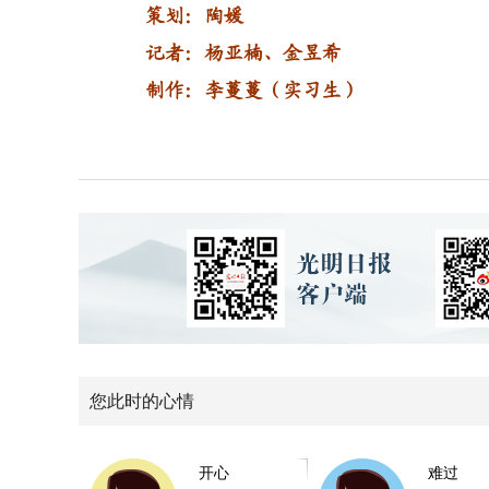
策划：陶媛
记者：杨亚楠、金昱希
制作：李蔓蔓（实习生）
您此时的心情
开心
难过