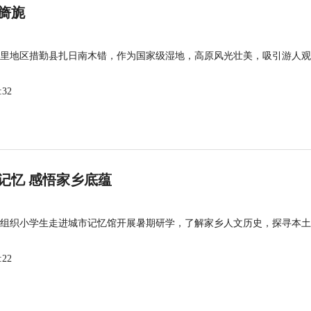
旖旎
里地区措勤县扎日南木错，作为国家级湿地，高原风光壮美，吸引游人观
:32
记忆 感悟家乡底蕴
组织小学生走进城市记忆馆开展暑期研学，了解家乡人文历史，探寻本土
:22