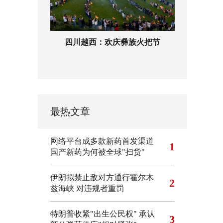
四川越西：欢庆彝族火把节
最热文章
网络平台成多款新药首发渠道
1
国产新药为何被全球"扫货"
伊朗拟禁止敌对方通行霍尔木
2
兹海峡 对违规者重罚
特朗普收紧"出生公民权"
承认
3