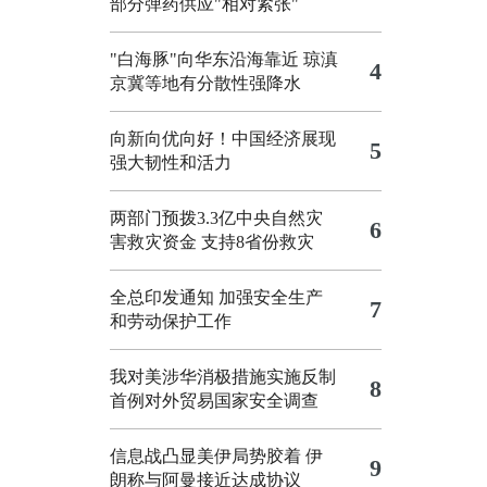
部分弹药供应"相对紧张"
"白海豚"向华东沿海靠近 琼滇
4
京冀等地有分散性强降水
向新向优向好！中国经济展现
5
强大韧性和活力
两部门预拨3.3亿中央自然灾
6
害救灾资金 支持8省份救灾
全总印发通知 加强安全生产
7
和劳动保护工作
我对美涉华消极措施实施反制
8
首例对外贸易国家安全调查
信息战凸显美伊局势胶着
伊
9
朗称与阿曼接近达成协议