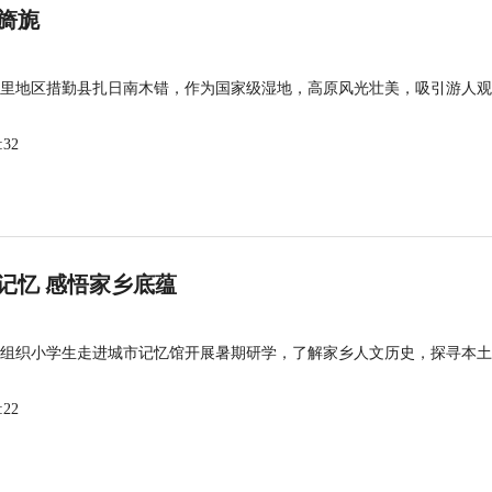
旖旎
里地区措勤县扎日南木错，作为国家级湿地，高原风光壮美，吸引游人观
:32
记忆 感悟家乡底蕴
组织小学生走进城市记忆馆开展暑期研学，了解家乡人文历史，探寻本土
:22