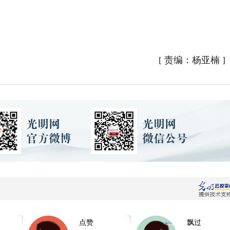
[
责编：杨亚楠
]
点赞
飘过