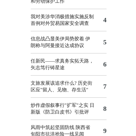
和劳动保护工作
我对美涉华消极措施实施反制
4
首例对外贸易国家安全调查
信息战凸显美伊局势胶着
伊
5
朗称与阿曼接近达成协议
任新民——求真务实拓天路，
6
矢志笃行铸星途
文旅发展该追求什么?
历史街
7
区应"留人、见物、存生活"
炒作虚假叙事行"扩军"之实
日
8
新版《防卫白皮书》引批评
风雨中筑起坚固防线 陕西省
9
旬阳市抗洪抢险一线见闻