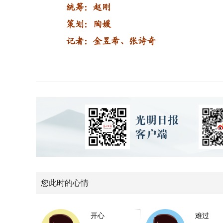
统筹：赵刚
策划：陶媛
记者：金昱希、张诗奇
您此时的心情
开心
难过