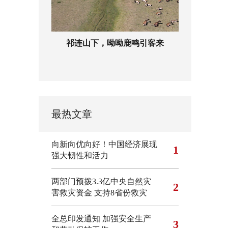
祁连山下，呦呦鹿鸣引客来
最热文章
向新向优向好！中国经济展现
1
强大韧性和活力
两部门预拨3.3亿中央自然灾
2
害救灾资金 支持8省份救灾
全总印发通知 加强安全生产
3