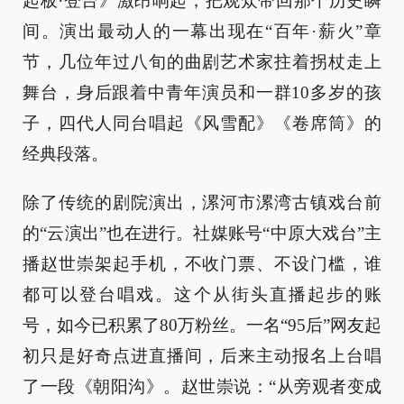
起板·登台》激昂响起，把观众带回那个历史瞬
间。演出最动人的一幕出现在“百年·薪火”章
节，几位年过八旬的曲剧艺术家拄着拐杖走上
舞台，身后跟着中青年演员和一群10多岁的孩
子，四代人同台唱起《风雪配》《卷席筒》的
经典段落。
除了传统的剧院演出，漯河市漯湾古镇戏台前
的“云演出”也在进行。社媒账号“中原大戏台”主
播赵世崇架起手机，不收门票、不设门槛，谁
都可以登台唱戏。这个从街头直播起步的账
号，如今已积累了80万粉丝。一名“95后”网友起
初只是好奇点进直播间，后来主动报名上台唱
了一段《朝阳沟》。赵世崇说：“从旁观者变成