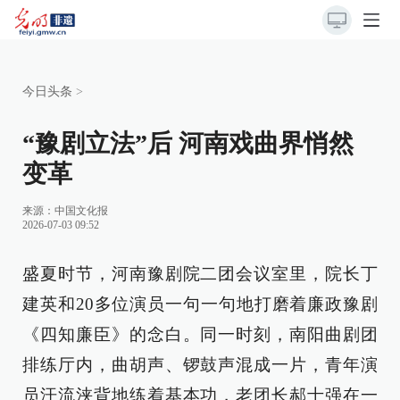
今日头条
>
“豫剧立法”后 河南戏曲界悄然
变革
来源：
中国文化报
2026-07-03 09:52
盛夏时节，河南豫剧院二团会议室里，院长丁
建英和20多位演员一句一句地打磨着廉政豫剧
《四知廉臣》的念白。同一时刻，南阳曲剧团
排练厅内，曲胡声、锣鼓声混成一片，青年演
员汗流浃背地练着基本功，老团长郝士强在一