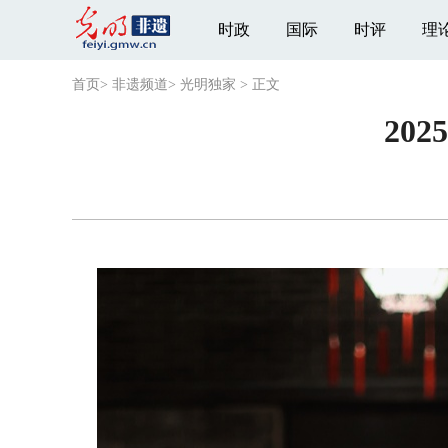
时政
国际
时评
理
首页
>
非遗频道
>
光明独家
>
正文
20