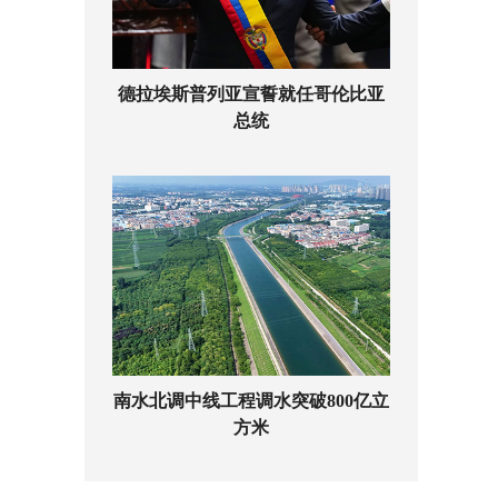
德拉埃斯普列亚宣誓就任哥伦比亚
总统
南水北调中线工程调水突破800亿立
方米