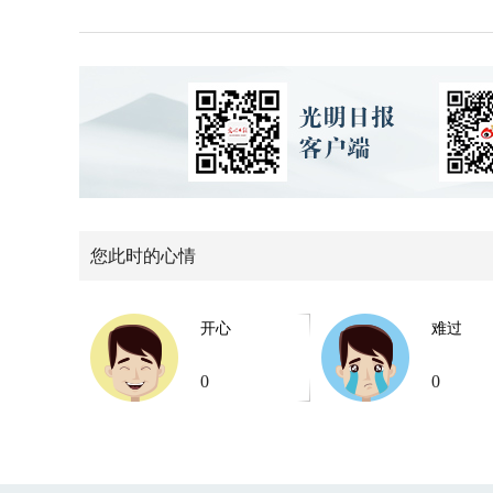
您此时的心情
开心
难过
0
0