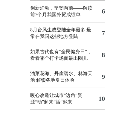
创新涌动，坚韧向前——解读
6
前7个月我国外贸成绩单
8月台风生成登陆全年最多 最
7
常在我国这些地方登陆
如果古代也有“全民健身日”，
8
看看哪个打卡场面最出圈儿
油菜花海、丹崖碧水、林海天
9
池 解锁各地夏日体验
暖心改造让城市“边角”资
10
源“动”起来“活”起来