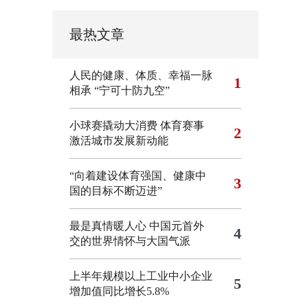
最热文章
人民的健康、体质、幸福一脉
1
相承
“宁可十防九空”
小球赛撬动大消费 体育赛事
2
激活城市发展新动能
“向着建设体育强国、健康中
3
国的目标不断迈进”
最是真情暖人心 中国元首外
4
交的世界情怀与大国气派
上半年规模以上工业中小企业
5
增加值同比增长5.8%