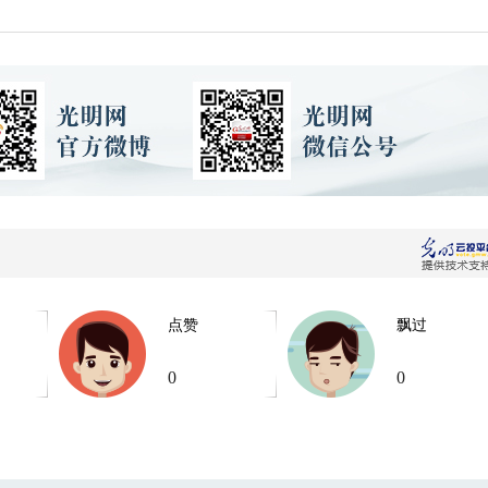
点赞
飘过
0
0