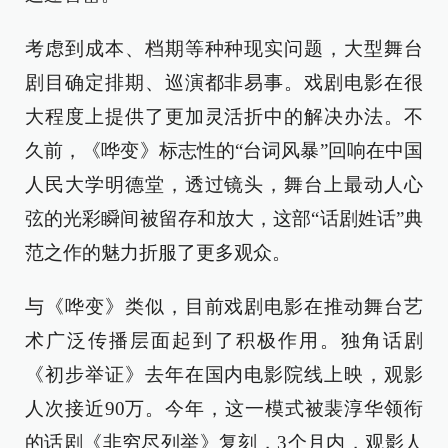
考虑到成本、档期等种种现实问题，大型舞台
剧目确定排期、巡演都非易事。戏剧电影在很
大程度上提供了更加灵活折中的解决办法。不
久前，《哗变》标志性的“台词风暴”回响在中国
人民大学明德堂，透过镜头，舞台上最动人心
弦的光彩瞬间被留存和放大，这部“话剧姓话”典
范之作的魅力折服了更多观众。
与《哗变》类似，目前戏剧电影在推动舞台艺
术广泛传播层面起到了积极作用。独角话剧
《初步举证》去年在国内电影院线上映，观影
人次接近90万。今年，这一模式被裴淳华领衔
的话剧《非穷尽列举》复刻，3个月内，观影人