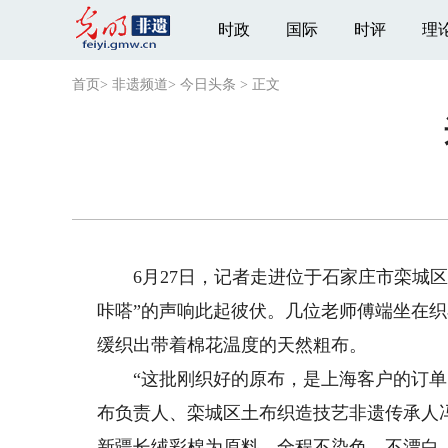
时政
国际
时评
理
首页
>
非遗频道
>
今日头条
>
正文
6月27日，记者走进位于石家庄市栾城区
咔嗒”的声响此起彼伏。几位老师傅端坐在
缓织出带着棉花温度的天然粗布。
“这批刚织好的原布，是上海客户的订单，
布负责人、栾城区土布织造技艺非遗传承人
新疆长绒彩棉为原料，全程不染色、不漂白