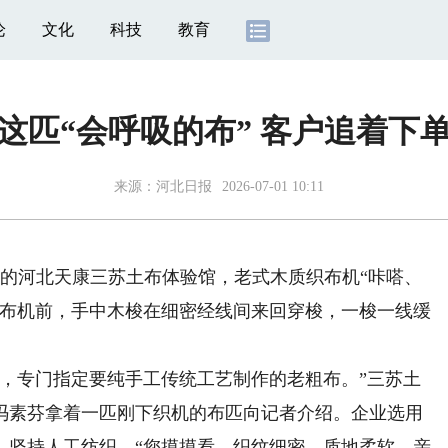
论
文化
科技
教育
这匹“会呼吸的布” 客户追着下
来源：
河北日报
2026-07-01 10:11
的河北天康三苏土布体验馆，老式木质织布机“咔嗒、
织布机前，手中木梭在细密经线间来回穿梭，一梭一线缓
专门指定要纯手工传统工艺制作的老粗布。”三苏土
冯素芬拿着一匹刚下织机的布匹向记者介绍。企业选用
，坚持人工纺织。“您摸摸看，织纹细密、质地柔软，亲