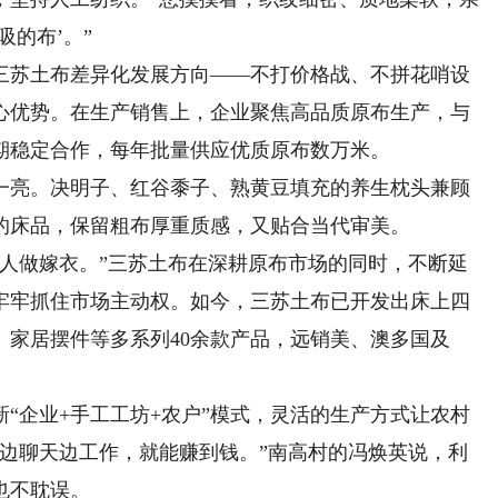
的布’。”
三苏土布差异化发展方向——不打价格战、不拼花哨设
心优势。在生产销售上，企业聚焦高品质原布生产，与
期稳定合作，每年批量供应优质原布数万米。
亮。决明子、红谷黍子、熟黄豆填充的养生枕头兼顾
的床品，保留粗布厚重质感，又贴合当代审美。
做嫁衣。”三苏土布在深耕原布市场的同时，不断延
牢牢抓住市场主动权。如今，三苏土布已开发出床上四
、家居摆件等多系列40余款产品，远销美、澳多国及
企业+手工工坊+农户”模式，灵活的生产方式让农村
居边聊天边工作，就能赚到钱。”南高村的冯焕英说，利
也不耽误。