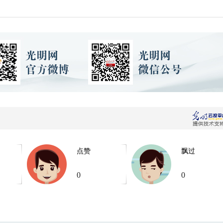
点赞
飘过
0
0