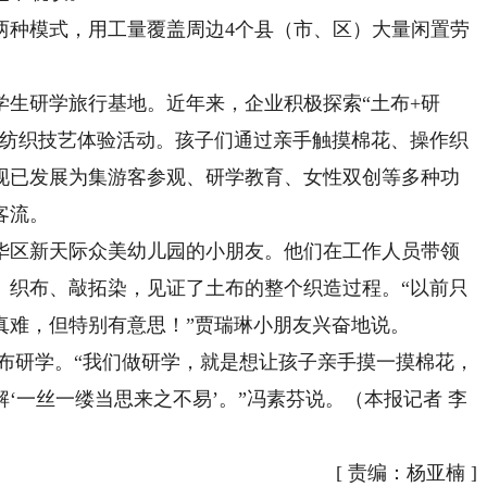
种模式，用工量覆盖周边4个县（市、区）大量闲置劳
学生研学旅行基地。近年来，企业积极探索“土布+研
统纺织技艺体验活动。孩子们通过亲手触摸棉花、操作织
现已发展为集游客参观、研学教育、女性双创等多种功
客流。
区新天际众美幼儿园的小朋友。他们在工作人员带领
、织布、敲拓染，见证了土布的整个织造过程。“以前只
真难，但特别有意思！”贾瑞琳小朋友兴奋地说。
布研学。“我们做研学，就是想让孩子亲手摸一摸棉花，
‘一丝一缕当思来之不易’。”冯素芬说。（本报记者 李
[
责编：杨亚楠
]