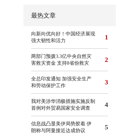
最热文章
向新向优向好！中国经济展现
1
强大韧性和活力
两部门预拨3.3亿中央自然灾
2
害救灾资金 支持8省份救灾
全总印发通知 加强安全生产
3
和劳动保护工作
我对美涉华消极措施实施反制
4
首例对外贸易国家安全调查
信息战凸显美伊局势胶着
伊
5
朗称与阿曼接近达成协议