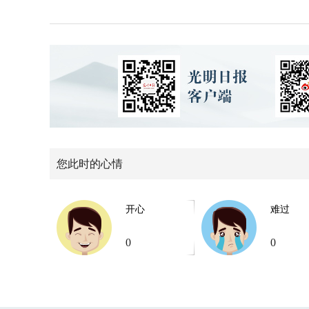
您此时的心情
开心
难过
0
0