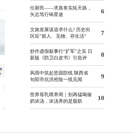
任新民——求真务实拓天路，
6
矢志笃行铸星途
文旅发展该追求什么?
历史街
7
区应"留人、见物、存生活"
炒作虚假叙事行"扩军"之实
日
8
新版《防卫白皮书》引批评
风雨中筑起坚固防线 陕西省
9
旬阳市抗洪抢险一线见闻
世界母乳喂养周｜别再猛喝催
10
奶浓汤，浓汤养的是脂肪