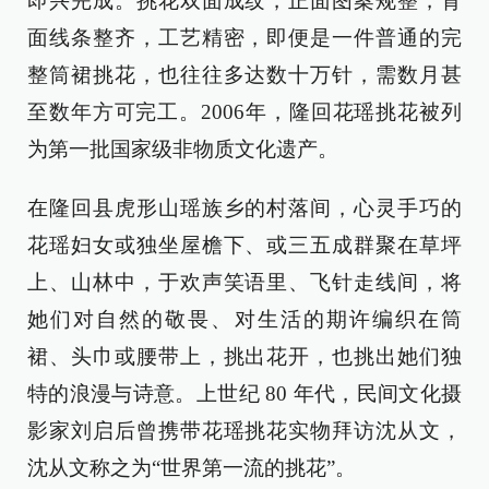
即兴完成。挑花双面成纹，正面图案规整，背
面线条整齐，工艺精密，即便是一件普通的完
整筒裙挑花，也往往多达数十万针，需数月甚
至数年方可完工。2006年，隆回花瑶挑花被列
为第一批国家级非物质文化遗产。
在隆回县虎形山瑶族乡的村落间，心灵手巧的
花瑶妇女或独坐屋檐下、或三五成群聚在草坪
上、山林中，于欢声笑语里、飞针走线间，将
她们对自然的敬畏、对生活的期许编织在筒
裙、头巾或腰带上，挑出花开，也挑出她们独
特的浪漫与诗意。上世纪 80 年代，民间文化摄
影家刘启后曾携带花瑶挑花实物拜访沈从文，
沈从文称之为“世界第一流的挑花”。