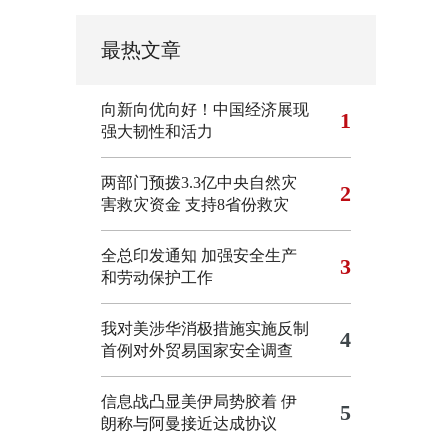
最热文章
向新向优向好！中国经济展现
1
强大韧性和活力
两部门预拨3.3亿中央自然灾
2
害救灾资金 支持8省份救灾
全总印发通知 加强安全生产
3
和劳动保护工作
我对美涉华消极措施实施反制
4
首例对外贸易国家安全调查
信息战凸显美伊局势胶着
伊
5
朗称与阿曼接近达成协议