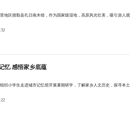
里地区措勤县扎日南木错，作为国家级湿地，高原风光壮美，吸引游人观
:32
记忆 感悟家乡底蕴
组织小学生走进城市记忆馆开展暑期研学，了解家乡人文历史，探寻本土
:22