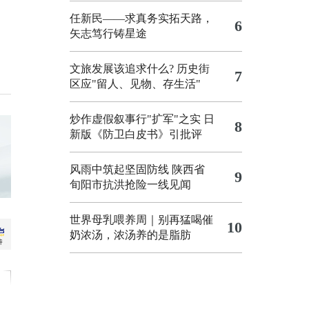
任新民——求真务实拓天路，
6
矢志笃行铸星途
文旅发展该追求什么?
历史街
7
区应"留人、见物、存生活"
炒作虚假叙事行"扩军"之实
日
8
新版《防卫白皮书》引批评
风雨中筑起坚固防线 陕西省
9
旬阳市抗洪抢险一线见闻
世界母乳喂养周｜别再猛喝催
10
奶浓汤，浓汤养的是脂肪