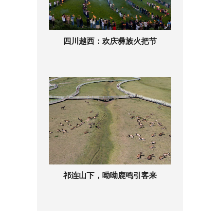
四川越西：欢庆彝族火把节
祁连山下，呦呦鹿鸣引客来