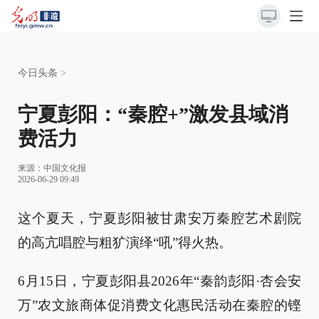
今日头条
>
宁夏彭阳：“秦腔+”激发县域消
费活力
来源：
中国文化报
2026-06-29 09:49
这个夏天，宁夏彭阳被甘肃安万秦腔艺术剧院
的高亢唱腔与粗犷演绎“吼”得火热。
6月15日，宁夏彭阳县2026年“秦韵彭阳·杏会安
万”农文旅商体促消费文化惠民活动在秦腔的铿