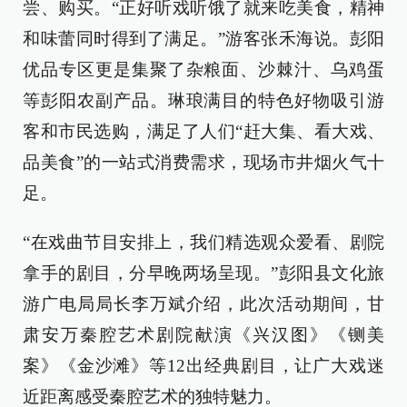
尝、购买。“正好听戏听饿了就来吃美食，精神
和味蕾同时得到了满足。”游客张禾海说。彭阳
优品专区更是集聚了杂粮面、沙棘汁、乌鸡蛋
等彭阳农副产品。琳琅满目的特色好物吸引游
客和市民选购，满足了人们“赶大集、看大戏、
品美食”的一站式消费需求，现场市井烟火气十
足。
“在戏曲节目安排上，我们精选观众爱看、剧院
拿手的剧目，分早晚两场呈现。”彭阳县文化旅
游广电局局长李万斌介绍，此次活动期间，甘
肃安万秦腔艺术剧院献演《兴汉图》《铡美
案》《金沙滩》等12出经典剧目，让广大戏迷
近距离感受秦腔艺术的独特魅力。