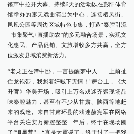
锵声中拉开大幕。持续6天的活动以在彭阳体育
馆举办的露天戏曲演出为中心，连接栖凤街、
凤凰公园等周边区域特色市集，打造“秦腔引流
+市集聚气+直播助农”的多元融合场景，实现文
化惠民、产品促销、文旅增收多方共赢，全方
位激发县域消费新活力。
“老龙正在潭中卧，一言提醒梦中人……上前扯
住龙袍带，我照着奸贼下无情！”舞台上，《大
升官》华美开场，吸引上万名戏迷齐聚现场品
味秦腔魅力，甚至有不少从甘肃、陕西等地赶
来的戏迷。来自甘肃环县的戏迷赫宪军在网络
平台关注安万秦腔整整一年后，终于在现场圆
了“追星梦”。“真是太震撼了，终于过了一把戏