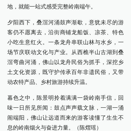
地，就能一站式感受完整岭南端午。
夕阳西下，叠滘河涌鼓声渐歇，意犹未尽的游
客仍不愿离去，沿街商铺龙船饭、凉茶、特色
小吃生意红火。一条龙舟串联山林与水乡，一
场节庆联动文化与产业。从西樵半山古湖到叠
滘弯曲河涌，佛山以龙舟民俗为抓手，深挖乡
土文化资源，既守护传承百年非遗民俗，又带
动农特产品、乡村旅游持续升温。
暮色之中，陈景明拎着满满一袋岭南手信，回
味一日所见所闻：鼓点声声载文脉，一湖一涌
闹端阳，佛山让远道而来的游客读懂了生生不
息的岭南烟火与奋进力量。（陈熠瑶）