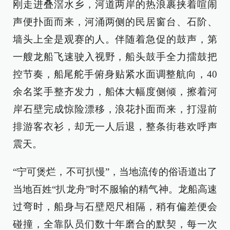
刚走进叠滘水乡，河道两岸的热浪裹挟着喧闹
声便扑面而来，河涌两侧的民居窗台、石阶、
墙头上全是观赛的人。伴随着急促的鼓声，第
一艘龙船飞速驶入视野，船头鼓手全力擂鼓把
控节奏，船尾舵手俯身贴紧水面调整航向，40
余名桨手整齐发力，船体大幅度侧倾，擦着河
岸石壁完成惊险漂移，浪花扑面而来，打湿前
排游客衣衫，却无一人后退，整条街巷欢呼声
震天。
“宁可煲烂，不可扒慢”，当地流传的俗语道出了
当地百姓“扒龙舟”时不服输的精气神。龙船高速
过弯时，船身与石壁咫尺相隔，稍有偏差便会
碰撞，全靠队员们数十年磨合的默契，每一次