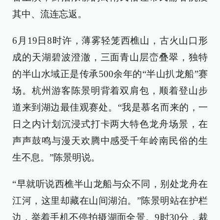
其中、流连忘返。
6月19日8时许，薄雾轻笼西樵山，古火山口形
成的天湖碧波澄澈，三面青山层峦叠翠，独特
的半山水域正是传承500余年的“半山扒龙船”赛
场。杭州游客陈景明背着双肩包，顺着登山步
道来到湖边最佳观赛处。“我是慕名而来的，一
日之内计划沉浸式打卡两大特色龙舟场景，在
声声鼓鸣与漫天欢腾中感受千年岭南民俗的生
生不息。”陈景明说。
“早就听说西樵半山龙船与众不同，别处龙舟在
江河，这里却藏在山间湖泊。”陈景明站在护栏
边，举着手机不停拍摄湖面全景。9时30分，裁