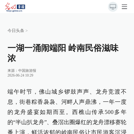
今日头条
>
一湖一涌闹端阳 岭南民俗滋味
浓
来源：
中国旅游报
2026-06-24 10:29
端午时节，佛山城乡锣鼓声声、龙舟竞渡不
息，街巷粽香袅袅、河畔人声鼎沸，一年一度
的龙舟盛宴如期而至。西樵山传承500多年
的“半山扒龙舟”、叠滘出圈爆红的龙舟漂移赛轮
番上演，鲜活浓郁的岭南民俗让市民游客沉浸