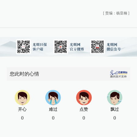
[
责编：杨亚楠
]
您此时的心情
开心
难过
点赞
飘过
0
0
0
0