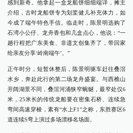
感到新奇。他拿起一盒龙船饼细细端详，摊主
介绍，古时龙船饼专为划桨健儿补充体力，如
今成了端午特色手信。临走时，陈景明选购了
石湾小公仔、龙舟香包和几盒点心，他说：“一
趟行程把广东美食、非遗文创集齐了，带回家
给亲友分享‘岭南端午’。”
正午时分，短暂休整后，陈景明驱车赶往叠滘
水乡，奔赴此行的第二场龙舟盛宴。与西樵山
开阔湖景不同，叠滘河涌狭窄蜿蜒，最窄处仅6
米，25米长的传统龙船要在密集石桥、连续急
弯间高速穿梭，素有“水上F1”之称，东胜赛区6
道连续S弯上演过多场漂移名场面。