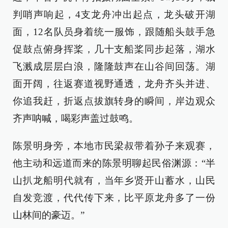
判哨声响起，4支龙舟冲出起点，龙头破开湖
面，12名队员身着统一服饰，跟随船头鼓手急
促鼓点俯身挥桨，几十支船桨同步起落，湖水
飞溅成层层白浪，隆隆鼓声在山谷间回荡。湖
面开阔，往返赛道视野通透，龙舟齐头并进、
你追我赶，折返点拔旗转身的瞬间，岸边观众
齐声呐喊，喝彩声盖过鼓鸣。
陈景明身旁，本地市民梁叔带着孙子来观赛，
他主动和远道而来的陈景明聊起民俗渊源：“半
山扒龙船明代就有，当年乡贤开山蓄水，山民
自发竞渡，代代传下来，比平原龙舟多了一份
山林间的豪迈。”