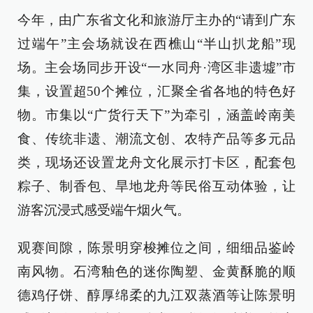
今年，由广东省文化和旅游厅主办的“请到广东
过端午”主会场就设在西樵山“半山扒龙船”现
场。主会场同步开设“一水同舟·湾区非遗墟”市
集，设置超50个摊位，汇聚全省各地的特色好
物。市集以“广货行天下”为牵引，涵盖岭南美
食、传统非遗、潮流文创、农特产品等多元品
类，现场还设置龙舟文化展示打卡区，配套包
粽子、制香包、旱地龙舟等民俗互动体验，让
游客沉浸式感受端午烟火气。
观赛间隙，陈景明穿梭摊位之间，细细品鉴岭
南风物。石湾釉色的迷你陶塑、金黄酥脆的顺
德鸡仔饼、醇厚绵柔的九江双蒸酒等让陈景明