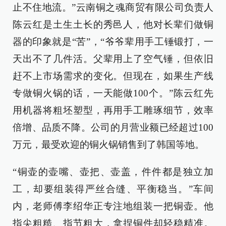
止不住地流。”云南铜之魂商贸有限公司负责人
陈云红是土生土长的秀邑人，他对长辈们做铜
器的印象就是“苦”，“爷爷辈用手工锤锻打，一
天出不了几件活。父辈用上了空气锤，但依旧
赶不上市场需求的变化。但现在，如果生产线
专做铜火锅的话，一天能做100个。”陈云红先
用机器将粗坯塑型，再用手工雕琢细节，效率
倍增、品质不降。公司的月营业额已经超过100
万元，最受欢迎的铜火锅销售到了韩国等地。
“铜壶的壶嘴、壶把、壶盖，件件都是独立加
工，却要组装得严丝合缝、平衡稳当。”车间
内，老师傅李绍华正专注地组装一把铜壶。他
指尖粗糙、指节粗大，拿捏铜件却轻稳精准。