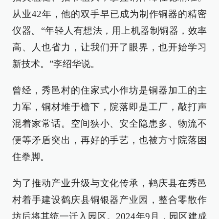
从业42年，他的双手早已成为制作铜器的精密
仪器。“年轻人有想法，用上机器制铜器，效率
高、人也省力，让我们开了眼界，也开始学习
新技术。”李绍华说。
曾经，秀邑村的住家式小作坊是铜器加工的主
力军，铜材堆于檐下，院落即是工厂，敲打声
混着家常话。空间狭小、安全隐患多、物流不
便等矛盾突出，再好的手艺，也被方寸院落困
住拳脚。
为了推动产业升级与文化传承，鹤庆县在秀邑
村着手建设鹤庆县铜银器产业园，整合零散作
坊后将其统一迁入园区。2024年9月，园区建成