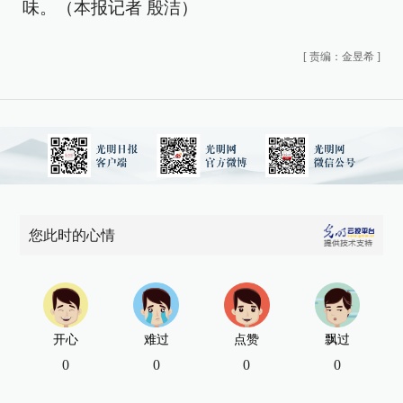
味。（本报记者 殷洁）
[
责编：金昱希
]
您此时的心情
开心
难过
点赞
飘过
0
0
0
0