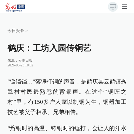
今日头条
>
鹤庆：工坊入园传铜艺
来源：
云南日报
2026-06-23 10:02
“铛铛铛…”落锤打铜的声音，是鹤庆县云鹤镇秀
邑村村民最熟悉的背景声。在这个“铜匠之
村”里，有150多户人家以制铜为生，铜器加工
技艺被父子相承、兄弟相传。
“熔铜时的高温、铸铜时的锤打，会让人的汗水