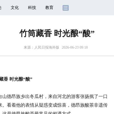
论
文化
科技
教育
竹筒藏香 时光酿“酸”
来源：
人民日报海外版
2026-06-23 09:18
藏香 时光酿“酸”
山德昂族乡出冬瓜村，来自河北的游客张扬抿了一口
来。看着他的表情从疑惑变成惊喜，德昂族酸茶非遗传
，这是德昂族酸茶最常见的相遇方式。