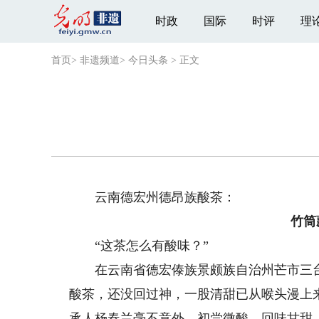
时政
国际
时评
理
首页
>
非遗频道
>
今日头条
>
正文
云南德宏州德昂族酸茶：
竹筒
“这茶怎么有酸味？”
在云南省德宏傣族景颇族自治州芒市三台
酸茶，还没回过神，一股清甜已从喉头漫上
承人杨春兰毫不意外。初尝微酸，回味甘甜