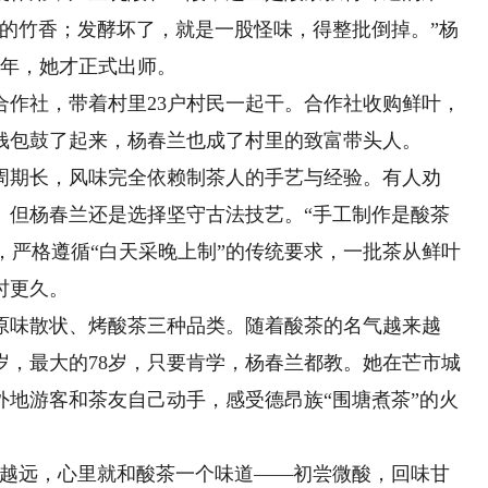
淡的竹香；发酵坏了，就是一股怪味，得整批倒掉。”杨
6年，她才正式出师。
合作社，带着村里23户村民一起干。合作社收购鲜叶，
钱包鼓了起来，杨春兰也成了村里的致富带头人。
期长，风味完全依赖制茶人的手艺与经验。有人劝
。但杨春兰还是选择坚守古法技艺。“手工制作是酸茶
茶，严格遵循“白天采晚上制”的传统要求，一批茶从鲜叶
时更久。
味散状、烤酸茶三种品类。随着酸茶的名气越来越
岁，最大的78岁，只要肯学，杨春兰都教。她在芒市城
外地游客和茶友自己动手，感受德昂族“围塘煮茶”的火
越远，心里就和酸茶一个味道——初尝微酸，回味甘