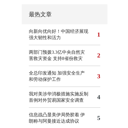
最热文章
向新向优向好！中国经济展现
1
强大韧性和活力
两部门预拨3.3亿中央自然灾
2
害救灾资金 支持8省份救灾
全总印发通知 加强安全生产
3
和劳动保护工作
我对美涉华消极措施实施反制
4
首例对外贸易国家安全调查
信息战凸显美伊局势胶着
伊
5
朗称与阿曼接近达成协议