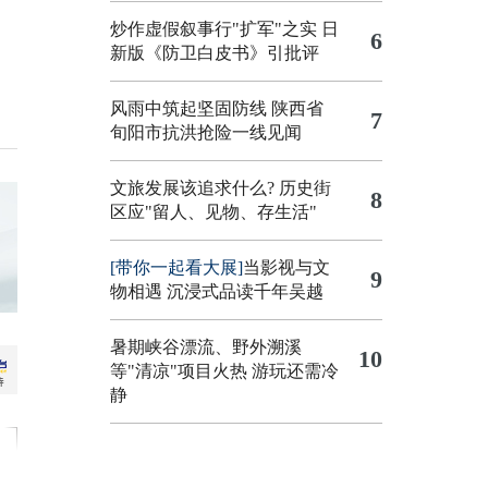
炒作虚假叙事行"扩军"之实
日
6
新版《防卫白皮书》引批评
风雨中筑起坚固防线 陕西省
7
旬阳市抗洪抢险一线见闻
文旅发展该追求什么?
历史街
8
区应"留人、见物、存生活"
[带你一起看大展]
当影视与文
9
物相遇 沉浸式品读千年吴越
暑期峡谷漂流、野外溯溪
10
等"清凉"项目火热 游玩还需冷
静