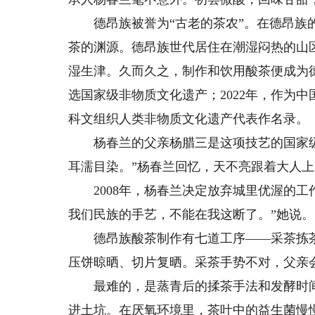
德昂族被誉为“古老的茶农”。在德昂族的
茶的渊源。德昂族世代居住在潮湿闷热的山
湿生津。久而久之，制作和饮用酸茶便成为德
选国家级非物质文化遗产；2022年，作为
科文组织人类非物质文化遗产代表作名录。
杨春兰的父亲杨腊三是这项技艺的国家级
耳濡目染。”杨春兰回忆，天不亮跟着大人
2008年，杨春兰决定放弃城里优渥的工
我们民族的手艺，不能在我这断了。”她说。
德昂族酸茶制作有七道工序——采茶拣茶
压饼晾晒、切片复晒。采茶手势不对，父亲
最难的，是蒸青后的揉茶手法和发酵时间
进土坑。在厌氧环境里，茶叶中的益生菌慢