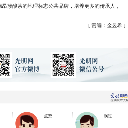
立德昂族酸茶的地理标志公共品牌，培养更多的传承人，
）
[
责编：金昱希
]
点赞
飘过