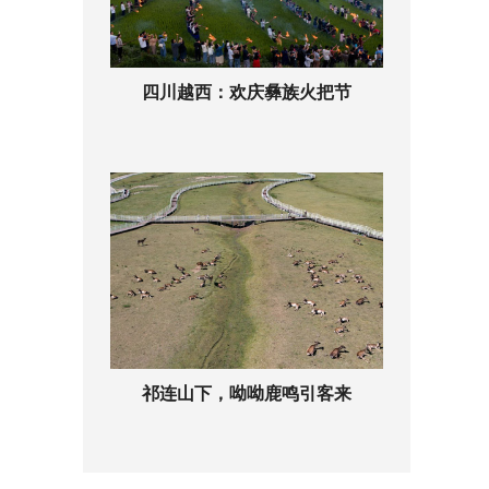
四川越西：欢庆彝族火把节
祁连山下，呦呦鹿鸣引客来