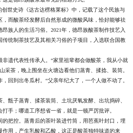
创世史诗《达古达楞格莱标》中，记载了这个民族与
区，而酸茶经发酵后自然形成的微酸风味，恰好能够祛
昂族人的生活习俗。2021年，德昂族酸茶制作技艺入
中国传统制茶技艺及其相关习俗的子项目，入选联合国教
非遗代表性传承人。“家里祖辈都会做酸茶，我从小就
上山采茶，晚上围坐在火塘边看他们蒸青、揉捻、装筒。
作，回到出冬瓜村。“父亲年纪大了，一个人做不动了。
、甑子蒸青、揉茶装筒、土坑厌氧发酵、出坑捣碎、
会打手；哪道工序想省一省，就是一顿严厉批评。
的把控。蒸青后的茶叶装进竹筒，用芭蕉叶封口，埋
慢作用，产生乳酸和乙酸，这正是酸茶独特味道的来