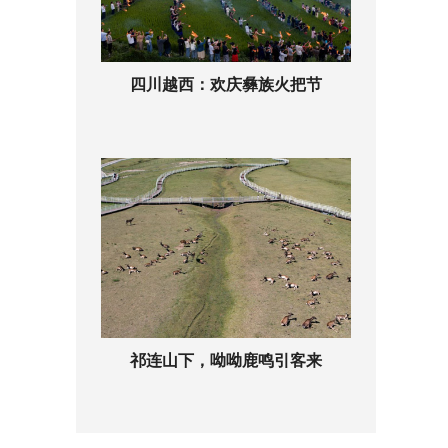
四川越西：欢庆彝族火把节
祁连山下，呦呦鹿鸣引客来