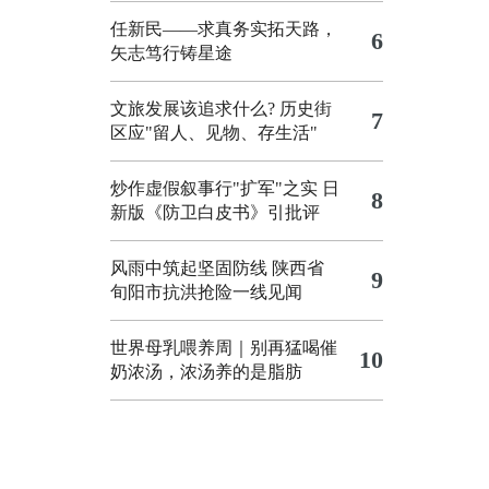
任新民——求真务实拓天路，
6
矢志笃行铸星途
文旅发展该追求什么?
历史街
7
区应"留人、见物、存生活"
炒作虚假叙事行"扩军"之实
日
8
新版《防卫白皮书》引批评
风雨中筑起坚固防线 陕西省
9
旬阳市抗洪抢险一线见闻
世界母乳喂养周｜别再猛喝催
10
奶浓汤，浓汤养的是脂肪