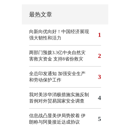
最热文章
向新向优向好！中国经济展现
1
强大韧性和活力
两部门预拨3.3亿中央自然灾
2
害救灾资金 支持8省份救灾
全总印发通知 加强安全生产
3
和劳动保护工作
我对美涉华消极措施实施反制
4
首例对外贸易国家安全调查
信息战凸显美伊局势胶着
伊
5
朗称与阿曼接近达成协议