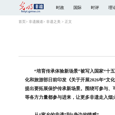
时政
国际
时评
理
首页
>
非遗频道
>
非遗之美
>
正文
“培育传承体验新场景”被写入国家“十五
化和旅游部日前印发《关于开展2026年“
提出要拓展保护传承新场景。围绕可参与、
等各方力量都参与进来，让更多非遗走入烟
从“家乡的非遗”到“身边的情感”