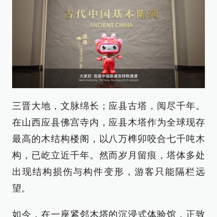
三晋大地，文脉绵长；应县古塔，阅尽千年。
在山西应县佛宫寺内，应县木塔作为全球现存
最高的木结构楼阁，以八万榫卯咬合七千吨木
构，已屹立近千年。然而岁月留痕，塔体多处
出现结构损伤与构件变形，游客只能隔栏远
望。
如今，在一座紧邻木塔的沉浸式体验馆，正致