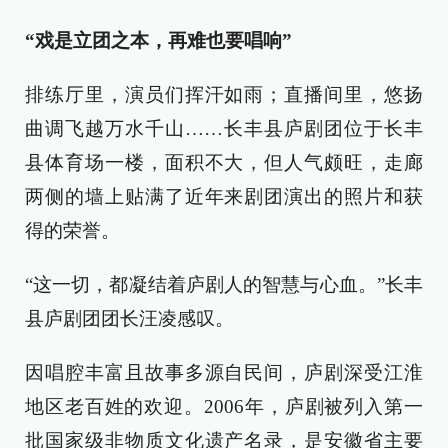
“戏是立团之本，再难也要唱响”
排练厅里，演员们挥汗如雨；直播间里，悠扬
曲调飞越万水千山……长丰县庐剧团位于长丰
县体育场一楼，面积不大，但人气颇旺，走廊
两侧的墙上贴满了近年来剧团演出的照片和获
得的荣誉。
“这一切，都凝结着庐剧人的智慧与心血。”长丰
县庐剧团团长汪凌感叹。
因唱腔丰富且故事多源自民间，庐剧深受江淮
地区老百姓的欢迎。2006年，庐剧被列入第一
批国家级非物质文化遗产名录，是安徽省主要