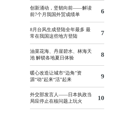
创新涌动，坚韧向前——解读
6
前7个月我国外贸成绩单
8月台风生成登陆全年最多 最
7
常在我国这些地方登陆
油菜花海、丹崖碧水、林海天
8
池 解锁各地夏日体验
暖心改造让城市“边角”资
9
源“动”起来“活”起来
外交部发言人——日本执政当
10
局应停止在核问题上玩火