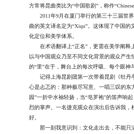
方常将昆曲类比为“中国歌剧”，称作“Chine
2011年9月在厦门举行的第三十三届世
曲的英文译名定为“Xiqu”。这体现了中
化定位和美学体系。
在术语翻译上“正名”，更需在美学阐释上
以与中国观众乃至不同文化背景的观众产生情
的“里”在于，舞台上的每次呼吸、每个眼神
记得上海昆剧团第一次带着昆剧《牡丹亭》
心是忐忑的：那种极尽写意、一唱三叹的东
园”一折中水袖轻扬，当“皂罗袍”的笛声响
烈的掌声。一名捷克观众在演出后告诉我，
好。
那一刻我意识到：文化走出去，不能只满足