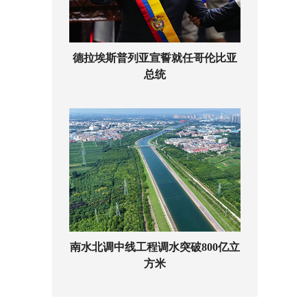
德拉埃斯普列亚宣誓就任哥伦比亚
总统
南水北调中线工程调水突破800亿立
方米