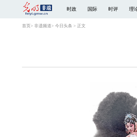
时政
国际
时评
理
首页
>
非遗频道
>
今日头条
>
正文