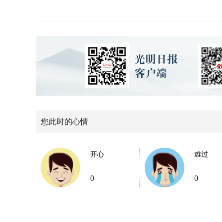
您此时的心情
开心
难过
0
0