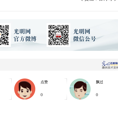
点赞
飘过
0
0