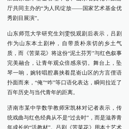
厅共同主办的“为人民绽放——国家艺术基金优
秀剧目展演”。
山东师范大学研究生刘雯悦观剧后表示，吕剧
作为山东本土剧种，自带质朴亲切的乡土气
质，而《苦菜花》将这份“泥土芬芳”与红色叙事
完美融合，让青年观众倍感亲切。舞台上，坠
琴一响，婉转唱腔裹挟着昆嵛山区的方言俚语
扑面而来，“俺”“咋”等口语化表达，瞬间拉近了
百年历史与当代青年的距离。
济南市某中学数学教师宋凯林对记者表示，传
统戏曲与红色经典从不是“过去时”，而是滋养青
年成长的“活教材”。吕剧《苦菜花》用本土艺术