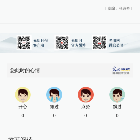
[
责编：张诗奇
]
您此时的心情
开心
难过
点赞
飘过
0
0
0
0
推荐阅读