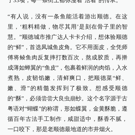
了33项，每一条街上都弥漫着“活着”的传承。
“有人说，没有一条鱼能活着游出顺德。在这
里，‘粗料精做，物尽其用’是刻在骨子里的智
慧。”顺德城市推广达人卡卡介绍，想体验顺德
的“鲜”，首选凤城鱼皮角。它不用面皮，全凭师
傅将鲮鱼肉反复摔打数百次，熬成胶质，再擀
成薄如蝉翼的“鱼皮”，包裹着鲜润的肉馅，入水
煮熟，皮韧馅嫩，清鲜爽口，把顺德菜“鲜、
嫩、滑”的精髓发挥到了极致。想感受顺德
的“酥”，必须尝尝大良虫崩䖢。这个名字源于古
粤语对“蝴蝶”的称谓，形如蝶翼，金黄酥脆，遵
循百年古法手工制作，咸甜适中，酥香不腻，
一口咬下，那是老顺德最地道的市井烟火。