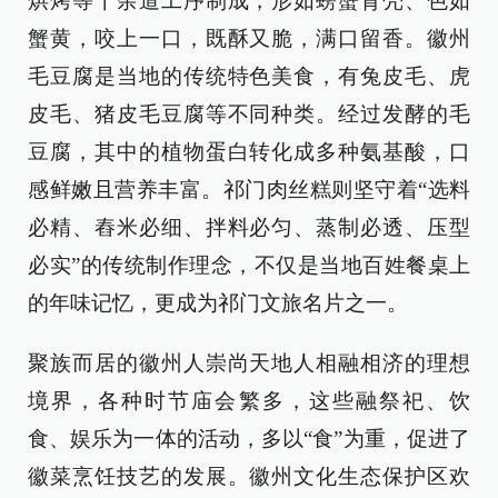
烘烤等十余道工序制成，形如螃蟹背壳、色如
蟹黄，咬上一口，既酥又脆，满口留香。徽州
毛豆腐是当地的传统特色美食，有兔皮毛、虎
皮毛、猪皮毛豆腐等不同种类。经过发酵的毛
豆腐，其中的植物蛋白转化成多种氨基酸，口
感鲜嫩且营养丰富。祁门肉丝糕则坚守着“选料
必精、舂米必细、拌料必匀、蒸制必透、压型
必实”的传统制作理念，不仅是当地百姓餐桌上
的年味记忆，更成为祁门文旅名片之一。
聚族而居的徽州人崇尚天地人相融相济的理想
境界，各种时节庙会繁多，这些融祭祀、饮
食、娱乐为一体的活动，多以“食”为重，促进了
徽菜烹饪技艺的发展。徽州文化生态保护区欢