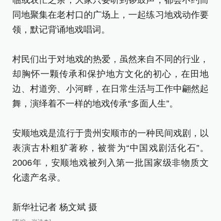
临或农忙之余，大家只要听到锣鼓声，都会不约而
临
同地聚集在老村口的广场上，一起练习地戏动作要
同
领，默记背诵地戏唱词。
领
村民们出于对地戏的热爱，虽然来自不同的行业，
村
却胸怀一颗传承和保护地方文化的初心，在田地
却
边、村道旁、小河畔，在日常生活与工作中翩然起
边
舞，演绎着不一样的地戏传承“多面人生”。
舞
安顺地戏是流行于贵州安顺市的一种民间戏剧，以
安
表演古朴粗犷著称，被誉为“中国戏剧活化石”。
表
2006年，安顺地戏被列入第一批国家级非物质文
2
化遗产名录。
化
新华社记者 杨文斌 摄
新