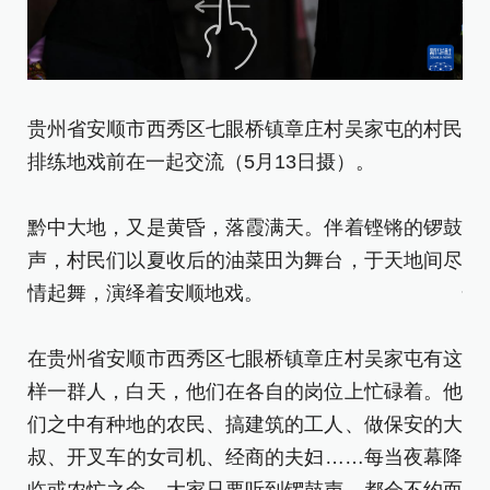
贵州省安顺市西秀区七眼桥镇章庄村吴家屯的村民
贵
排练地戏前在一起交流（5月13日摄）。
在
黔中大地，又是黄昏，落霞满天。伴着铿锵的锣鼓
黔
声，村民们以夏收后的油菜田为舞台，于天地间尽
声
情起舞，演绎着安顺地戏。
情
在贵州省安顺市西秀区七眼桥镇章庄村吴家屯有这
在
样一群人，白天，他们在各自的岗位上忙碌着。他
样
们之中有种地的农民、搞建筑的工人、做保安的大
们
叔、开叉车的女司机、经商的夫妇……每当夜幕降
叔