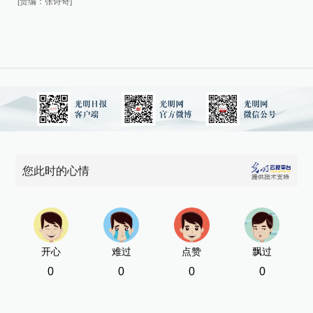
[责编：张诗奇]
[责
您此时的心情
开心
难过
点赞
飘过
0
0
0
0