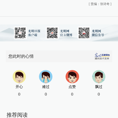
[
责编：张诗奇
]
您此时的心情
开心
难过
点赞
飘过
0
0
0
0
推荐阅读