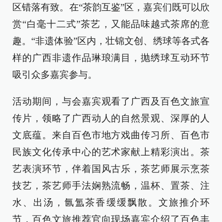
区错落有致。在“茶韵互鉴”区，嘉宾们既可以欣
赏“白毫十二式”茶艺，又能品味越式茶席的意
趣。“非遗体验”区内，壮锦文创、绣球等各式各
样的广西非遗作品琳琅满目，抛绣球互动环节
吸引众多嘉宾参与。
活动期间，与会嘉宾观看了广西及百色文旅宣
传片，领略了广西动人的自然景观、深厚的人
文底蕴。来自百色市地方戏曲传习所、百色市
民族文化传承中心的艺术家献上精彩演出。茶
艺表演环节，伴着国风古乐，茶艺师展示烹茶
技艺，茶艺师手法娴熟流畅，温杯、置茶、注
水、出汤，氤氲茶香缓缓飘散。文旅推介环
节，百色文旅推荐官向现场嘉宾介绍了百色丰