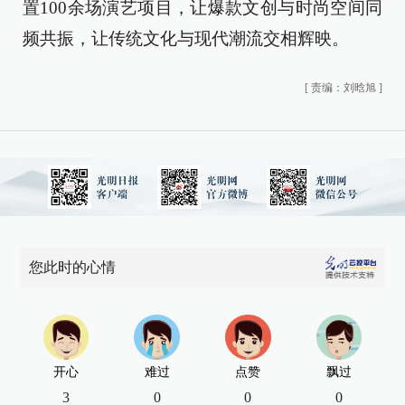
置100余场演艺项目，让爆款文创与时尚空间同
频共振，让传统文化与现代潮流交相辉映。
[
责编：刘晗旭
]
您此时的心情
开心
难过
点赞
飘过
3
0
0
0