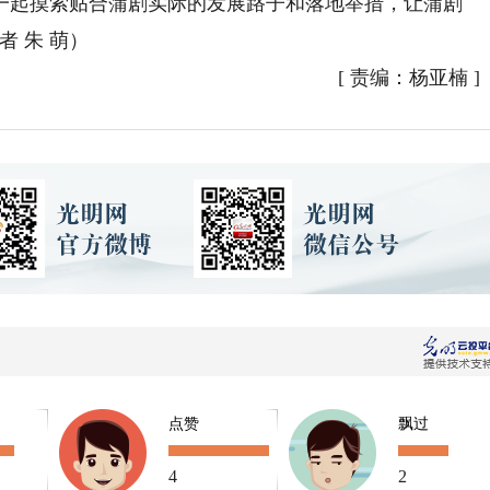
一起摸索贴合蒲剧实际的发展路子和落地举措，让蒲剧
 朱 萌）
[
责编：杨亚楠
]
点赞
飘过
4
2