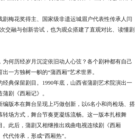
剧梅花奖得主、国家级非遗运城眉户代表性传承人闫
一次交融与创新尝试，也为观众搭建了直观对比、读懂剧
为何历经岁月沉淀依旧动人心弦？各个剧种都有自己
出一方独树一帜的“蒲西厢”艺术世界。
典保留剧目。1990年底，山西省蒲剧艺术院演出一
造蒲剧《西厢记》。
编版本在舞台呈现上巧做创新，以6名小和尚检场、搭
幕转场方式，舞台节奏更凝练流畅。这一版本扎根舞
目。此后，蒲剧又相继推出戏曲电视连续剧《西厢
代代传承，形成“西厢热”。