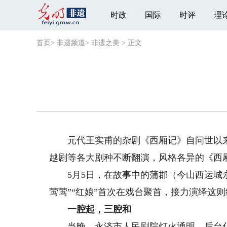
时政
国际
时评
理
首页
>
非遗频道
>
非遗之美
>
正文
元代王实甫的杂剧《西厢记》自问世以来
越剧等各大剧种不断翻演，风格各异的《西
5月5日，在故事中的蒲郡（今山西运城永
莺莺”“红娘”首次在戏台聚首，接力演绎这
一腔起，三腔和
当晚，永济市人民剧院灯火通明，后台化妆