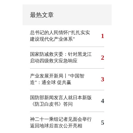
最热文章
总书记的人民情怀|“扎扎实实
1
建设现代化产业体系”
国家防减救灾委：针对黑龙江
2
启动四级救灾应急响应
产业发展开新局丨“中国智
3
造”：通全球 促共赢
国防部新闻发言人就日本新版
4
《防卫白皮书》答问
神二十一乘组记者见面会举行
5
返回地球后首次公开亮相