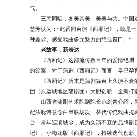
气。
三腔同唱，各美其美，美美与共。中国戏
慧芳认为：“此番同台演《西厢记》，既是
种差异、感受戏曲多元魅力的绝佳窗口。”
老故事，新表达
《西厢记》这部流传数百年的爱情绝唱，
的答案。对于蒲剧《西厢记》而言，早已孕育
《西厢记》历来是蒲剧舞台上久演不衰的经
团（原运城地区蒲剧团）大胆创新，全新打
山西省蒲剧艺术院副院长范剑青介绍，新
配法聪诗意念白串联场次，替代传统戏曲掩
台，常年巡演城乡，成为久演不衰的品牌剧
记》、小梅花版《西厢记》，持续迭代创新、