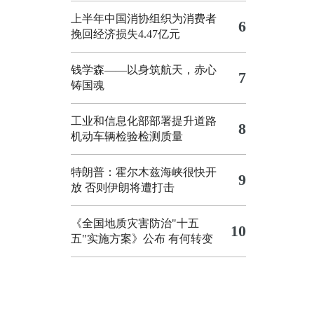
上半年中国消协组织为消费者
6
挽回经济损失4.47亿元
钱学森——以身筑航天，赤心
7
铸国魂
工业和信息化部部署提升道路
8
机动车辆检验检测质量
特朗普：霍尔木兹海峡很快开
9
放 否则伊朗将遭打击
《全国地质灾害防治"十五
10
五"实施方案》公布 有何转变