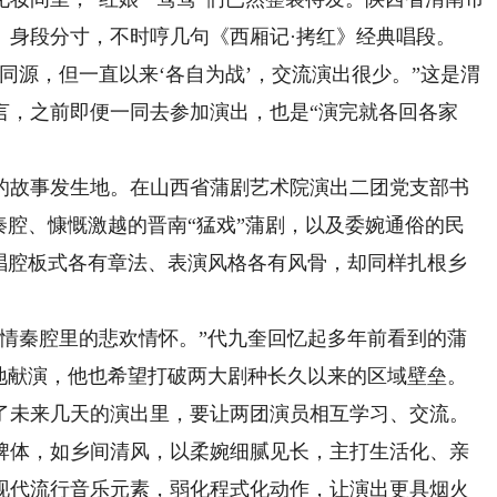
、身段分寸，不时哼几句《西厢记·拷红》经典唱段。
源，但一直以来‘各自为战’，交流演出很少。”这是渭
言，之前即便一同去参加演出，也是“演完就各回各家
故事发生地。在山西省蒲剧艺术院演出二团党支部书
秦腔、慷慨激越的晋南“猛戏”蒲剧，以及委婉通俗的民
虽唱腔板式各有章法、表演风格各有风骨，却同样扎根乡
秦腔里的悲欢情怀。”代九奎回忆起多年前看到的蒲
源地献演，他也希望打破两大剧种长久以来的区域壁垒。
了未来几天的演出里，要让两团演员相互学习、交流。
体，如乡间清风，以柔婉细腻见长，主打生活化、亲
现代流行音乐元素，弱化程式化动作，让演出更具烟火