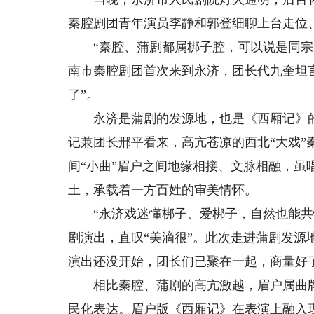
秦腔剧团青年演员李静和郭登细聊上台走位
“秦腔、蒲剧都属梆子腔，可以说是同宗同
南市秦腔剧团首次来到永济，团长代九奎坦
了”。
永济是蒲剧的发源地，也是《西厢记》的
记兼团长邢平看来，高亢苍凉的西北“大戏”
间“小曲”眉户之间地缘相接、文脉相融，
土，承载着一方百姓的审美情怀。
“永济戏迷懂梆子、爱梆子，自然也能共情
剧演出，直叹“美滴很”。此次走进蒲剧发
演出还没开始，团长们已聚在一起，商量好
相比秦腔、蒲剧的高亢激越，眉户属曲牌
民化表达。眉户版《西厢记》在表演上融入