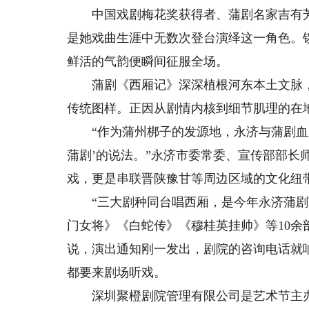
中国戏剧梅花奖获得者、蒲剧名家吉有芳在
是她戏曲生涯中无数次登台演绎这一角色。
鲜活的气韵便瞬间征服全场。
蒲剧《西厢记》深深植根河东本土文脉，
传统图样。正因从剧情内核到细节肌理的在
“作为蒲州梆子的发源地，永济与蒲剧血脉
蒲剧’的说法。”永济市委常委、宣传部部长
戏，更是串联晋陕豫甘等周边区域的文化纽
“三大剧种同台唱西厢，是今年永济蒲剧艺
门女将》《白蛇传》《穆桂英挂帅》等10余
说，演出通知刚一发出，剧院的咨询电话就
都要来剧场听戏。
深圳聚橙剧院管理有限公司是艺术节主办