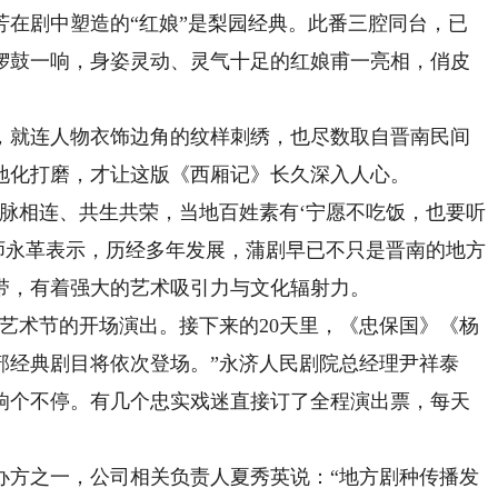
剧中塑造的“红娘”是梨园经典。此番三腔同台，已
锣鼓一响，身姿灵动、灵气十足的红娘甫一亮相，俏皮
就连人物衣饰边角的纹样刺绣，也尽数取自晋南民间
地化打磨，才让这版《西厢记》长久深入人心。
相连、共生共荣，当地百姓素有‘宁愿不吃饭，也要听
师永革表示，历经多年发展，蒲剧早已不只是晋南的地方
带，有着强大的艺术吸引力与文化辐射力。
术节的开场演出。接下来的20天里，《忠保国》《杨
部经典剧目将依次登场。”永济人民剧院总经理尹祥泰
响个不停。有几个忠实戏迷直接订了全程演出票，每天
方之一，公司相关负责人夏秀英说：“地方剧种传播发