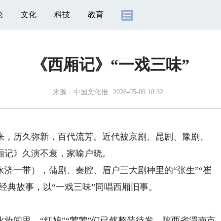
论
文化
科技
教育
《西厢记》“一戏三味”
来源：
中国文化报
2026-05-09 10:32
，历久弥新，百代流芳。近代被京剧、昆剧、豫剧、
厢记》久演不衰，家喻户晓。
济一带），蒲剧、秦腔、眉户三大剧种里的“张生”“崔
则经典故事，以“一戏三味”同唱西厢旧事。
间里，“红娘”“莺莺”们已然整装待发。陕西省渭南市