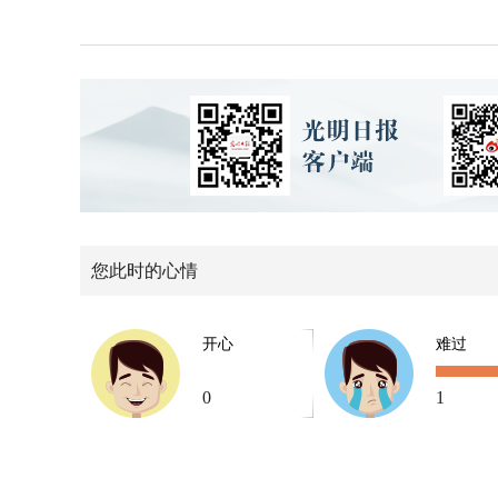
您此时的心情
开心
难过
0
1