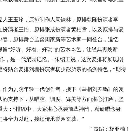
人王玉珍，原排制作人周铁林，原排乾隆扮演者李
红扮演者王怡、原排张成扮演者黄柏雪，以及原排与复
少春，原排舞台监督周家新等艺术家一同登台，追忆
留“好听、好看、好玩”的艺术本色，让经典再焕新
力作，是一代梨园记忆。”朱绍玉说，这次复排将展现剧
腔将贴合复排刘墉扮演者杨少彭所宗的杨派特色，“期待
作为剧院年轻一代创作者，接下《宰相刘罗锅》的复
队的支持下，从唱腔、调度、舞美等方面潜心打磨，坚
重大：“排练中，大家潜心承袭前辈神韵，精研唱念身
们将全力以赴，接续传承梨园文脉。”
[
责编：杨亚楠
]