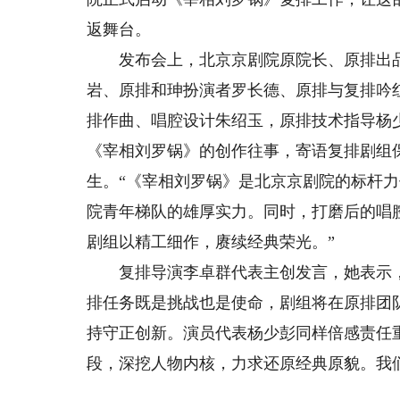
返舞台。
发布会上，北京京剧院原院长、原排出品
岩、原排和珅扮演者罗长德、原排与复排吟
排作曲、唱腔设计朱绍玉，原排技术指导杨
《宰相刘罗锅》的创作往事，寄语复排剧组保
生。“《宰相刘罗锅》是北京京剧院的标杆
院青年梯队的雄厚实力。同时，打磨后的唱
剧组以精工细作，赓续经典荣光。”
复排导演李卓群代表主创发言，她表示，
排任务既是挑战也是使命，剧组将在原排团
持守正创新。演员代表杨少彭同样倍感责任
段，深挖人物内核，力求还原经典原貌。我