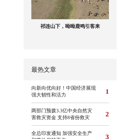
祁连山下，呦呦鹿鸣引客来
最热文章
向新向优向好！中国经济展现
1
强大韧性和活力
两部门预拨3.3亿中央自然灾
2
害救灾资金 支持8省份救灾
全总印发通知 加强安全生产
3