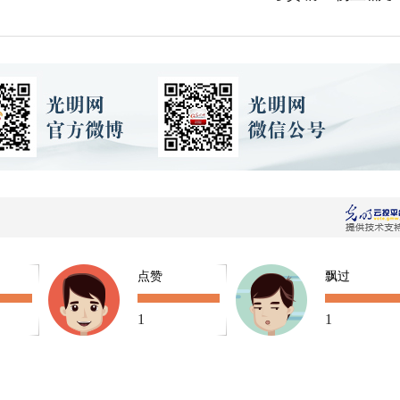
点赞
飘过
1
1