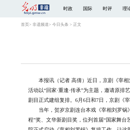
时政
国际
时评
理
首页
>
非遗频道
>
今日头条
>
正文
本报讯（记者 高倩）近日，京剧《宰相
活动以“回家·重逢·传承”为主题，邀请原
剧目正式建组复排。6月6日和7日，京剧《
当年，贺岁京剧连台本戏《宰相刘罗锅》
程”奖、文华新剧目奖，位列首届“国家舞台
院正式启动《宰相刘罗锅》复排工作，让这