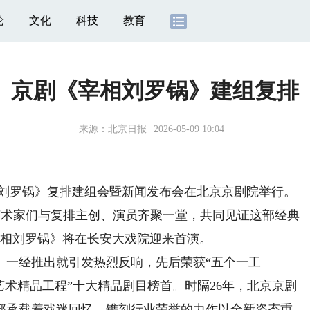
论
文化
科技
教育
京剧《宰相刘罗锅》建组复排
来源：
北京日报
2026-05-09 10:04
刘罗锅》复排建组会暨新闻发布会在北京京剧院举行。
排艺术家们与复排主创、演员齐聚一堂，共同见证这部经典
宰相刘罗锅》将在长安大戏院迎来首演。
一经推出就引发热烈反响，先后荣获“五个一工
艺术精品工程”十大精品剧目榜首。时隔26年，北京京剧
部承载着戏迷回忆、镌刻行业荣誉的力作以全新姿态重