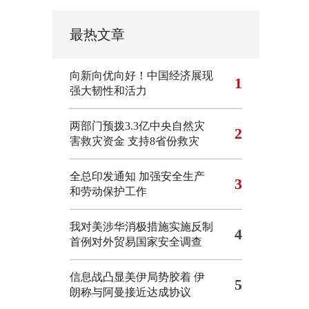
最热文章
向新向优向好！中国经济展现
1
强大韧性和活力
两部门预拨3.3亿中央自然灾
2
害救灾资金 支持8省份救灾
全总印发通知 加强安全生产
3
和劳动保护工作
我对美涉华消极措施实施反制
4
首例对外贸易国家安全调查
信息战凸显美伊局势胶着
伊
5
朗称与阿曼接近达成协议