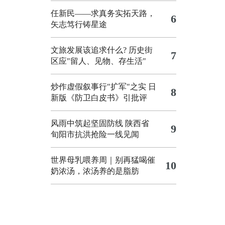
任新民——求真务实拓天路，
6
矢志笃行铸星途
文旅发展该追求什么?
历史街
7
区应"留人、见物、存生活"
炒作虚假叙事行"扩军"之实
日
8
新版《防卫白皮书》引批评
风雨中筑起坚固防线 陕西省
9
旬阳市抗洪抢险一线见闻
世界母乳喂养周｜别再猛喝催
10
奶浓汤，浓汤养的是脂肪