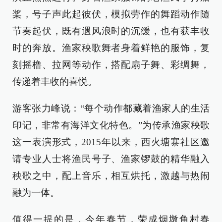
桨，号子声此起彼伏，模拟劳作的舞蹈动作随
节奏起伏，既有遇风浪时的沉缓，也有获丰收
时的奔放。渔家秧歌舞者身着鲜艳的服饰，复
刻摇橹、拉网等动作，搭配扇子舞、彩绸舞，
传递着丰收的喜悦。
游客张力峰说：“每个动作都藏着渔家人的生活
印记，非常有海洋文化特色。”为传承渔家秧歌
这一表演形式，2015年以来，西火塘寨社区邀
请专业人士将渔民号子、渔家锣鼓的精华融入
秧歌之中，配上音乐，相互烘托，激越与热闹
融为一体。
值得一提的是，今年春节，荣成烟墩角村春