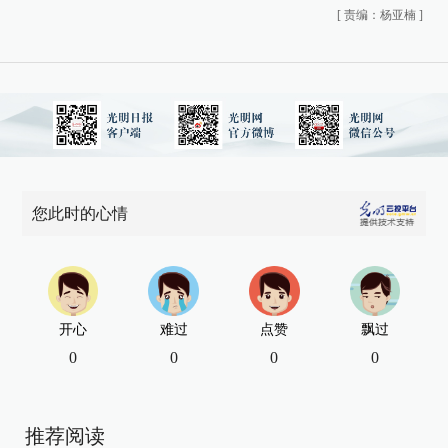
[
责编：杨亚楠
]
您此时的心情
开心
难过
点赞
飘过
0
0
0
0
推荐阅读