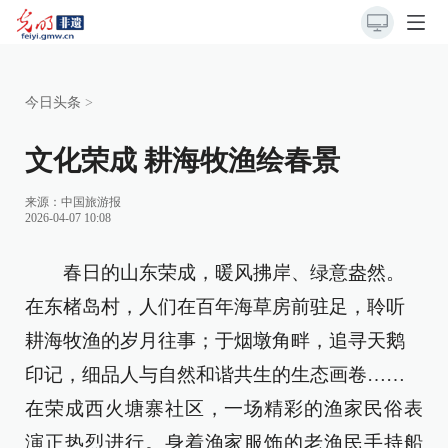
今日头条
>
文化荣成 耕海牧渔绘春景
来源：
中国旅游报
2026-04-07 10:08
春日的山东荣成，暖风拂岸、绿意盎然。
在东楮岛村，人们在百年海草房前驻足，聆听
耕海牧渔的岁月往事；于烟墩角畔，追寻天鹅
印记，细品人与自然和谐共生的生态画卷……
在荣成西火塘寨社区，一场精彩的渔家民俗表
演正热烈进行。身着渔家服饰的老渔民手持船