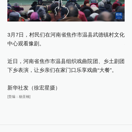
3
3月7日，村民们在河南省焦作市温县武德镇村文化
心
中心观看豫剧。
近
近日，河南省焦作市温县组织戏曲院团、乡土剧团
下
下乡表演，让乡亲们在家门口乐享戏曲“大餐”。
新
新华社发（徐宏星摄）
[责
[责编：杨亚楠]