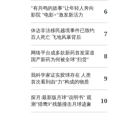
"有共鸣的故事"让年轻人奔向
6
影院
"电影+"激发新活力
休达非法移民越境事件已致约
7
百人死亡
飞地风暴背后
网络平台成多款新药首发渠道
8
国产新药为何被全球"扫货"
我科学家证实胶球存在 人类
9
首次看到由“力”构成的物质
探月:最新版月球"说明书"
观
10
测"猎鹰9"残骸撞击月球迹象