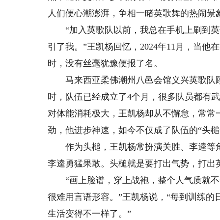
人们便心潮澎湃，争相一睹英歌舞的热闹景
“加入英歌队以前，我总在手机上刷到英
引了我。”王凯杨回忆，2024年11月，当
时，没有丝毫犹豫便报了名。
马来西亚柔佛潮州八邑会馆义兴英歌队顾问
时，队伍已经成立了4个月，很多队员都有
对体能消耗极大，王凯杨却从不懈怠，常常
劲，他进步神速，如今不仅成了队伍的“头槌
作为头槌，王凯杨常扮演关胜、李逵等角
李逵勇猛果敢。头槌就是要打出气势，打出
“画上脸谱，穿上战袍，整个人气质就不
很难用言语形容。”王凯杨说，“每到训练
生活变得不一样了。”