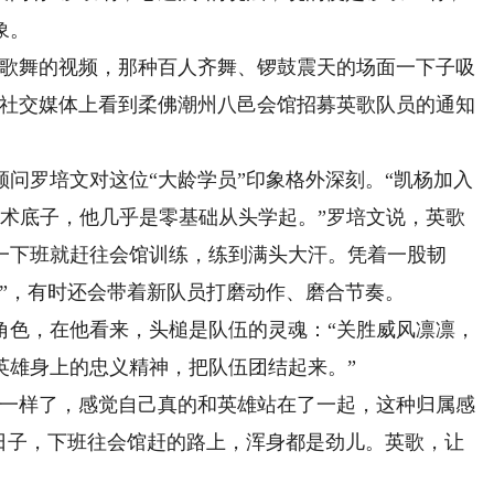
象。
歌舞的视频，那种百人齐舞、锣鼓震天的场面一下子吸
他在社交媒体上看到柔佛潮州八邑会馆招募英歌队员的通知
罗培文对这位“大龄学员”印象格外深刻。“凯杨加入
武术底子，他几乎是零基础从头学起。”罗培文说，英歌
一下班就赶往会馆训练，练到满头大汗。凭着一股韧
”，有时还会带着新队员打磨动作、磨合节奏。
色，在他看来，头槌是队伍的灵魂：“关胜威风凛凛，
英雄身上的忠义精神，把队伍团结起来。”
一样了，感觉自己真的和英雄站在了一起，这种归属感
的日子，下班往会馆赶的路上，浑身都是劲儿。英歌，让