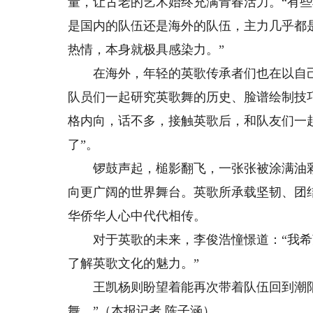
量，让古老的艺术始终充满青春活力。“有
是国内的队伍还是海外的队伍，主力几乎都
热情，本身就极具感染力。”
在海外，年轻的英歌传承者们也在以自己
队员们一起研究英歌舞的历史、脸谱绘制技
格内向，话不多，接触英歌后，和队友们一
了”。
锣鼓声起，槌影翻飞，一张张被涂满油彩的
向更广阔的世界舞台。英歌所承载坚韧、团
华侨华人心中代代相传。
对于英歌的未来，李俊浩憧憬道：“我希
了解英歌文化的魅力。”
王凯杨则盼望着能再次带着队伍回到潮阳
舞。”（本报记者 陈子涵）