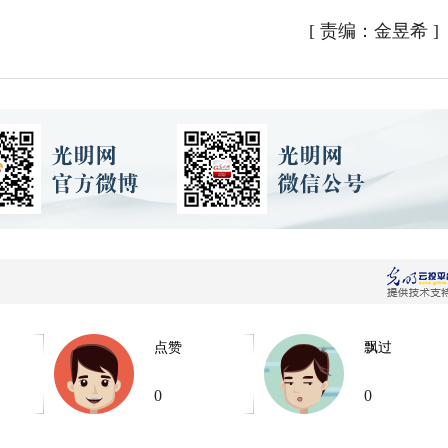
[
责编：金昱希
]
点赞
飘过
0
0