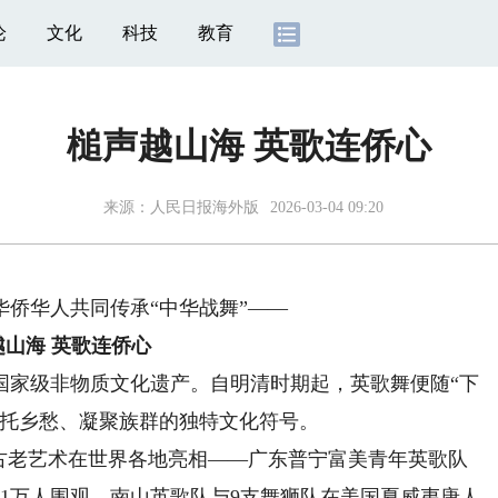
论
文化
科技
教育
槌声越山海 英歌连侨心
来源：
人民日报海外版
2026-03-04 09:20
侨华人共同传承“中华战舞”——
越山海 英歌连侨心
家级非物质文化遗产。自明清时期起，英歌舞便随“下
寄托乡愁、凝聚族群的独特文化符号。
的古老艺术在世界各地亮相——广东普宁富美青年英歌队
1万人围观、南山英歌队与9支舞狮队在美国夏威夷唐人