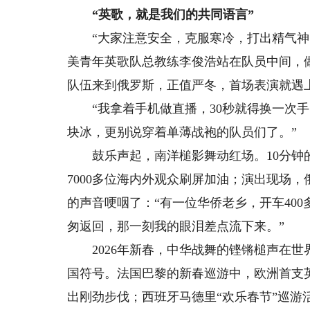
“英歌，就是我们的共同语言”
“大家注意安全，克服寒冷，打出精气神！
美青年英歌队总教练李俊浩站在队员中间，做
队伍来到俄罗斯，正值严冬，首场表演就遇
“我拿着手机做直播，30秒就得换一次手
块冰，更别说穿着单薄战袍的队员们了。”
鼓乐声起，南洋槌影舞动红场。10分钟的
7000多位海内外观众刷屏加油；演出现场
的声音哽咽了：“有一位华侨老乡，开车40
匆返回，那一刻我的眼泪差点流下来。”
2026年新春，中华战舞的铿锵槌声在世
国符号。法国巴黎的新春巡游中，欧洲首支
出刚劲步伐；西班牙马德里“欢乐春节”巡