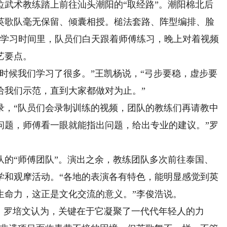
几位武术教练踏上前往汕头潮阳的“取经路”。潮阳棉北后
英歌队毫无保留、倾囊相授。槌法套路、阵型编排、脸
的学习时间里，队员们白天跟着师傅练习，晚上对着视频
艺要点。
候我们学习了很多。”王凯杨说，“弓步要稳，虚步要
给我们示范，直到大家都做对为止。”
，“队员们会录制训练的视频，团队的教练们再请教中
问题，师傅看一眼就能指出问题，给出专业的建议。”罗
“师傅团队”。演出之余，教练团队多次前往泰国、
学和观摩活动。“各地的表演各有特色，能明显感觉到英
生命力，这正是文化交流的意义。”李俊浩说。
罗培文认为，关键在于它凝聚了一代代年轻人的力