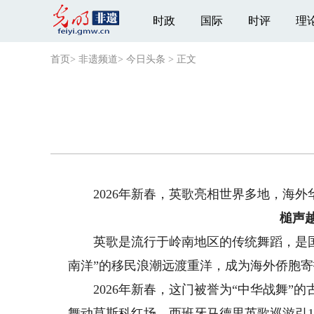
时政
国际
时评
理
首页
>
非遗频道
>
今日头条
>
正文
2026年新春，英歌亮相世界多地，海外华
槌声
英歌是流行于岭南地区的传统舞蹈，是国
南洋”的移民浪潮远渡重洋，成为海外侨胞
2026年新春，这门被誉为“中华战舞”
舞动莫斯科红场、西班牙马德里英歌巡游引1