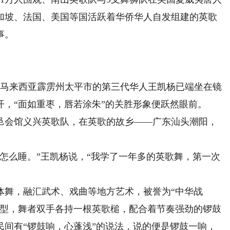
加坡、法国、美国等国活跃着华侨华人自发组建的英歌
事。
马来西亚霹雳州太平市的第三代华人王凯杨已端坐在镜
，“面如重枣，唇若涂朱”的关胜形象便跃然眼前。
会馆义兴英歌队，在英歌的故乡——广东汕头潮阳，
么睡。”王凯杨说，“我学了一年多的英歌舞，第一次
舞，融汇武术、戏曲等地方艺术，被誉为“中华战
原型，舞者双手各持一根英歌槌，配合着节奏强劲的锣鼓
民间有“锣鼓响，心蓬浅”的说法，说的便是锣鼓一响，