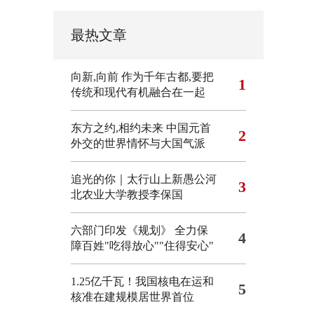
最热文章
向新,向前
作为千年古都,要把
1
传统和现代有机融合在一起
东方之约,相约未来 中国元首
2
外交的世界情怀与大国气派
追光的你｜太行山上新愚公河
3
北农业大学教授李保国
六部门印发《规划》 全力保
4
障百姓"吃得放心""住得安心"
1.25亿千瓦！我国核电在运和
5
核准在建规模居世界首位