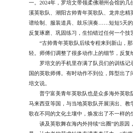
一。2024年，罗培文带领柔佛潮州会馆的
溪英歌队、潮阳古帅青年英歌队、龙井忠精
谱绘制、服装道具、鼓乐演奏……短短5天
反复琢磨、巩固练习，生怕错过任何一个技
“古帅青年英歌队后续专程来到新山，那时
轻。师傅们调整了很多动作上的细节，反复
罗培文的手机里存满了队员们的训练记录
国的英歌师傅。有时动作不到位，阵型出了
培文说。
普宁富美青年英歌队也是众多海外英歌队的
马来西亚等国，与当地英歌队开展演出、教
歌在不同的文化土壤中，焕发出了不一样的
谈及英歌舞在海内外持续“出圈”的原因，