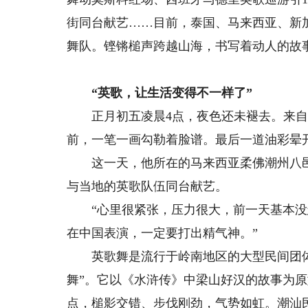
街同台献艺……目前，泰国、马来西亚、新
舞队。铿锵槌声跨越山海，书写着动人的故
“英歌，让生活变得不一样了”
正月初五凌晨4点，夜色还未褪去。来自
前，一笔一画勾勒着脸谱。最后一道油彩晕开
这一天，他所在的马来西亚柔佛潮州八邑
与当地的英歌队伍同台献艺。
“心里很紧张，压力很大，前一天基本没怎
在中国表演，一定要打出精气神。”
英歌舞是流行于岭南地区的大型民间团体
舞”。它以《水浒传》中梁山好汉的故事为
点，槌影交错、步伐刚劲，气势如虹。潮汕