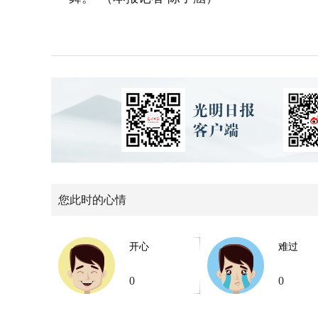
您此时的心情
开心
难过
0
0