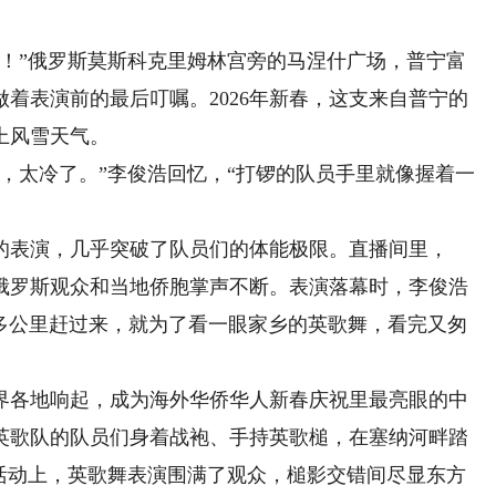
”俄罗斯莫斯科克里姆林宫旁的马涅什广场，普宁富
着表演前的最后叮嘱。2026年新春，这支来自普宁的
上风雪天气。
，太冷了。”李俊浩回忆，“打锣的队员手里就像握着一
表演，几乎突破了队员们的体能极限。直播间里，
，俄罗斯观众和当地侨胞掌声不断。表演落幕时，李俊浩
0多公里赶过来，就为了看一眼家乡的英歌舞，看完又匆
界各地响起，成为海外华侨华人新春庆祝里最亮眼的中
英歌队的队员们身着战袍、手持英歌槌，在塞纳河畔踏
游活动上，英歌舞表演围满了观众，槌影交错间尽显东方