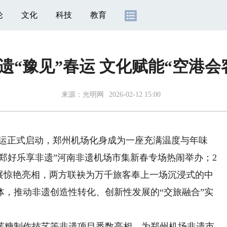
论
文化
科技
教育
遗“豫见”春运 文化赋能“空港会
来源：
光明网
2026-02-12 15:00
年春运正式启动，郑州机场化身成为一座充满温度与年味
同畅郑好乐享非遗”河南非遗机场市集新春专场热闹举办；2
术展惊艳亮相，两方联袂为万千旅客奉上一场沉浸式的中
体，推动非遗创造性转化、创新性发展的“交旅融合”实
糖制作技艺等非遗项目悉数亮相，为郑州机场非遗市