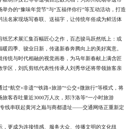
举办的“豫味年货节”与“五福伴你行”等互动活动，打造
书法名家现场写春联、送福字，让传统年俗成为鲜活体
纸艺术展汇集百幅匠心之作，百态骏马跃然纸上：或
福暖四季、骏业日新，传递新春奔腾向上的美好寓意。
就传统与时代相融的视觉画卷，为马年新春献上满含匠
教学区，刘氏剪纸代表性传承人刘秀华还将带领旅客亲
航空+非遗”“铁路+旅游”“公交+微旅行”等模式，将
场旅客吞吐量近3000万人次，郑汴洛等“一小时旅游
旅专线串联起黄河之巅与商都遗址——交通网络正重新定
，更成为连接情感、服务大众、传播文明的文化纽