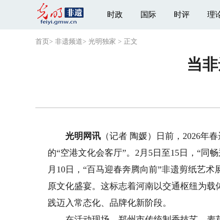
时政
国际
时评
理
首页
>
非遗频道
>
光明独家
>
正文
当非
光明网讯
（记者 陶媛）日前，2026
的“空港文化会客厅”。2月5日至15日，“
月10日，“百马迎春奔腾向前”非遗剪纸艺
原文化盛宴。这标志着河南以交通枢纽为载
践迈入常态化、品牌化新阶段。
在活动现场，郑州市传统制香技艺、麦芽