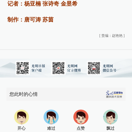
记者：杨亚楠 张诗奇 金昱希
制作：唐可涛 苏茵
[
责编：赵艳艳
]
您此时的心情
开心
难过
点赞
飘过