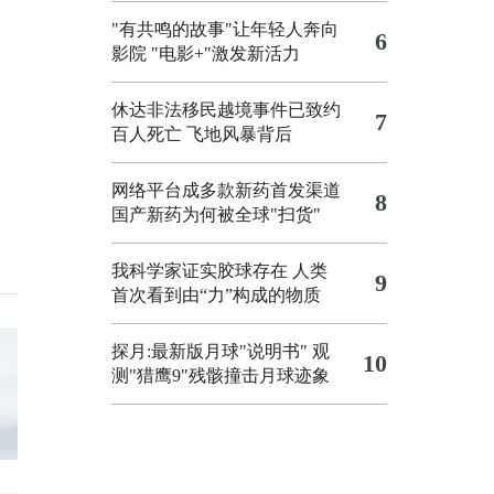
"有共鸣的故事"让年轻人奔向
6
影院
"电影+"激发新活力
休达非法移民越境事件已致约
7
百人死亡
飞地风暴背后
网络平台成多款新药首发渠道
8
国产新药为何被全球"扫货"
我科学家证实胶球存在 人类
9
首次看到由“力”构成的物质
探月:最新版月球"说明书"
观
10
测"猎鹰9"残骸撞击月球迹象