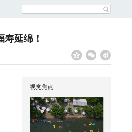
福寿延绵！
视觉焦点