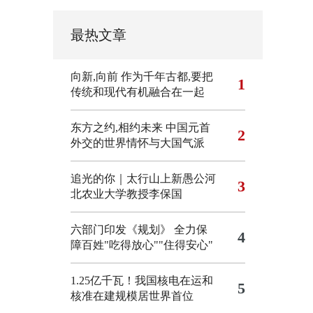
最热文章
向新,向前
作为千年古都,要把
1
传统和现代有机融合在一起
东方之约,相约未来 中国元首
2
外交的世界情怀与大国气派
追光的你｜太行山上新愚公河
3
北农业大学教授李保国
六部门印发《规划》 全力保
4
障百姓"吃得放心""住得安心"
1.25亿千瓦！我国核电在运和
5
核准在建规模居世界首位