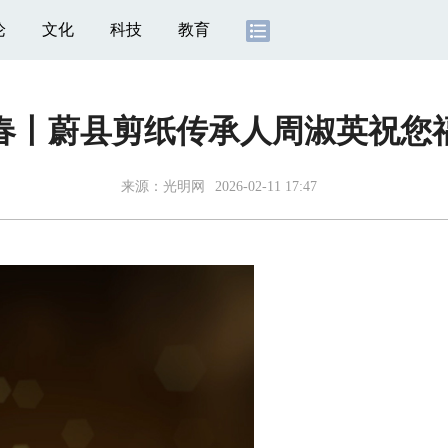
论
文化
科技
教育
春丨蔚县剪纸传承人周淑英祝您
来源：
光明网
2026-02-11 17:47