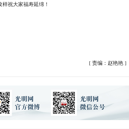
纹样祝大家福寿延绵！
[
责编：赵艳艳
]