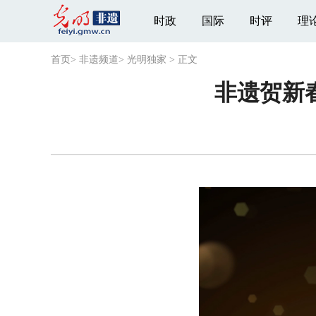
时政
国际
时评
理
首页
>
非遗频道
>
光明独家
>
正文
非遗贺新