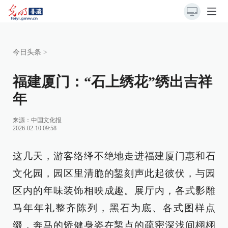
今日头条
>
福建厦门：“石上绣花”绣出吉祥
年
来源：
中国文化报
2026-02-10 09:58
这几天，游客络绎不绝地走进福建厦门惠和石
文化园，园区里清脆的錾刻声此起彼伏，与园
区内的年味装饰相映成趣。展厅内，各式影雕
马年年礼整齐陈列，黑石为底、各式图样点
缀，奔马的矫健身姿在錾点的疏密深浅间栩栩