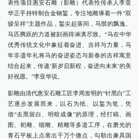
表性项目惠安石雕（影雕）代表性传承人李亚
华正手持特制合金钢錾，专注地雕琢着一件“双
骏呈祥”主题作品，錾尖起落间，马鬃的飘逸、
马匹腾跃的力道被刻画得淋漓尽致。“马在中华
优秀传统文化中象征着奋进、吉祥与力量，马
年非遗年礼将马的奋进姿态与新春的吉祥寓意
结合起来，传递‘新岁启新程，奋进向未来’的美
好祝愿。”李亚华说。
影雕由清代惠安石雕工匠李周发明的“针黑白”工
艺逐步发展而来，以石为纸、以錾为笔，凭
借“去黑留白、明暗成像”的原理，经打稿、画
图、初雕、细雕、精雕等多道工序，在磨光的
青石平板上点凿出千万个微点，勾勒出兼具国