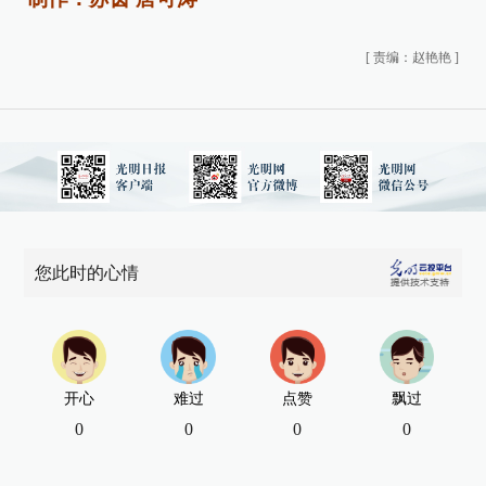
[
责编：赵艳艳
]
您此时的心情
开心
难过
点赞
飘过
0
0
0
0