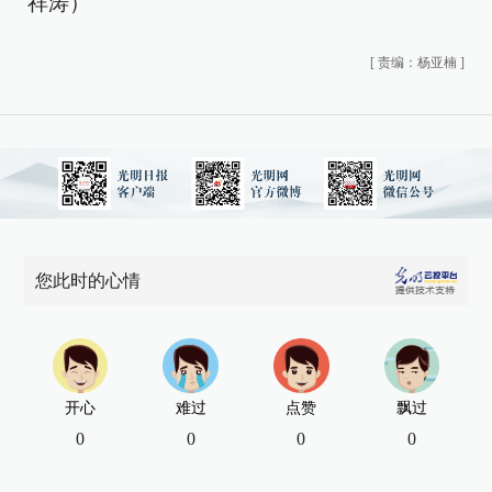
祥涛）
[
责编：杨亚楠
]
您此时的心情
开心
难过
点赞
飘过
0
0
0
0